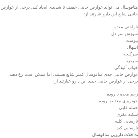
متافوسال می تواند عوارض جانبی خفیف تا شدیدی ایجاد کند. برخی از عوارض
جانبی شایع این دارو عبارتند از:
ناراحتی معده
سوزش سر دل
یبوست
اسهال
سرگیجه
سردرد
خواب آلودگی
عوارض جانبی جدی متافوسال کمتر شایع هستند، اما ممکن است رخ دهند.
برخی از عوارض جانبی جدی این دارو عبارتند از:
زخم معده یا روده
خونریزی معده یا روده
حمله قلبی
سکته مغزی
نارسایی کلیه
نارسایی کبد
تداخلات دارویی متافوسال