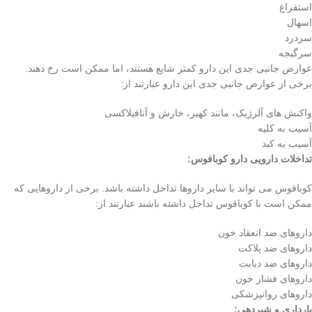
استفراغ
اسهال
سردرد
سرگیجه
عوارض جانبی جدی این دارو کمتر شایع هستند، اما ممکن است رخ دهند.
برخی از عوارض جانبی جدی این دارو عبارتند از:
واکنش های آلرژیک، مانند کهیر، خارش و آنافیلاکسی
آسیب به کلیه
آسیب به کبد
تداخلات دارویی دارو کوبافوس:
کوبافوس می تواند با سایر داروها تداخل داشته باشد. برخی از داروهایی که
ممکن است با کوبافوس تداخل داشته باشند عبارتند از:
داروهای ضد انعقاد خون
داروهای ضد پلاکت
داروهای ضد دیابت
داروهای فشار خون
داروهای روانپزشکی
بارداری و شیردهی: