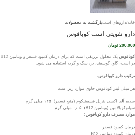
خانه
/
داروهای اسب
بازگشت به محصولات
دارو تقویتی اسب کوبافوس
200,000
تومان
کوبافوس
یک محلول تزریقی است که برای درمان کمبود فسفر و ویتامین B12
در اسب، گاو، گوسفند، بز، سگ و گربه استفاده می شود.
ترکیب دارو کوبافوس:
هر میلی لیتر کوبافوس حاوی موارد زیر است:
سدیم آلفا اکسی بنزیل فسفینیکوم (منبع فسفر): ۱۲۵ میلی گرم
سیانوکوبالامین (ویتامین B12): ۰٫۰۵ میلی گرم
موارد مصرف دارو کوبافوس:
درمان کمبود فسفر
درمان کمبود ویتامین B12