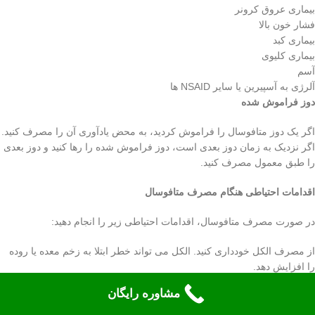
بیماری عروق کرونر
فشار خون بالا
بیماری کبد
بیماری کلیوی
آسم
آلرژی به آسپیرین یا سایر NSAID ها
دوز فراموش شده
اگر یک دوز متافوسال را فراموش کردید، به محض یادآوری آن را مصرف کنید.
اگر نزدیک به زمان دوز بعدی است، دوز فراموش شده را رها کنید و دوز بعدی
را طبق معمول مصرف کنید.
اقدامات احتیاطی هنگام مصرف متافوسال
در صورت مصرف متافوسال، اقدامات احتیاطی زیر را انجام دهید:
از مصرف الکل خودداری کنید. الکل می تواند خطر ابتلا به زخم معده یا روده
را افزایش دهد.
مایعات زیادی بنوشید. این به جلوگیری از یبوست کمک می کند.
مشاوره رایگان
اگر علائم زخم معده یا روده مانند درد معده، سوزش سر دل یا خونریزی
گوارشی را دارید، مصرف متافوسال را قطع کنید و با پزشک خود تماس بگیرید.