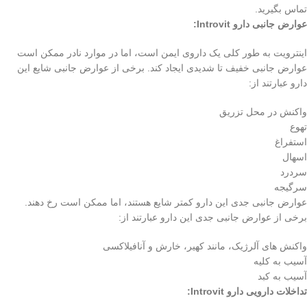
تماس بگیرید.
عوارض جانبی دارو Introvit:
اینترویت به طور کلی یک داروی ایمن است، اما در موارد نادر ممکن است
عوارض جانبی خفیف تا شدیدی ایجاد کند. برخی از عوارض جانبی شایع این
دارو عبارتند از:
واکنش در محل تزریق
تهوع
استفراغ
اسهال
سردرد
سرگیجه
عوارض جانبی جدی این دارو کمتر شایع هستند، اما ممکن است رخ دهند.
برخی از عوارض جانبی جدی این دارو عبارتند از:
واکنش های آلرژیک، مانند کهیر، خارش و آنافیلاکسی
آسیب به کلیه
آسیب به کبد
تداخلات دارویی دارو Introvit: