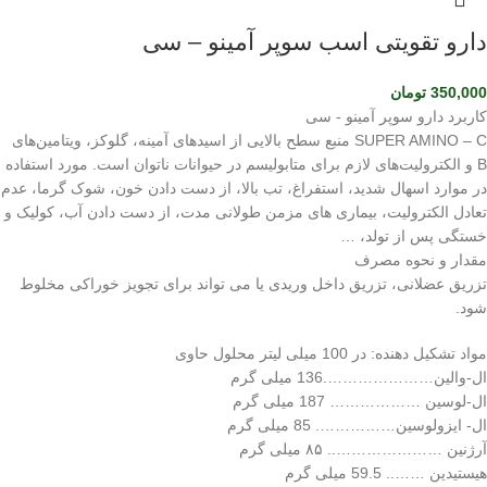
دارو تقویتی اسب سوپر آمینو – سی
350,000
تومان
کاربرد دارو سوپر آمینو - سی
SUPER AMINO – C منبع سطح بالایی از اسیدهای آمینه، گلوکز، ویتامین‌های
B و الکترولیت‌های لازم برای متابولیسم در حیوانات ناتوان است. مورد استفاده
در موارد اسهال شدید، استفراغ، تب بالا، از دست دادن خون، شوک گرما، عدم
تعادل الکترولیت، بیماری های مزمن طولانی مدت، از دست دادن آب، کولیک و
خستگی پس از تولد، …
مقدار و نحوه مصرف
تزریق عضلانی، تزریق داخل وریدی یا می تواند برای تجویز خوراکی مخلوط
شود.
مواد تشکیل دهنده: در 100 میلی لیتر محلول حاوی
ال-والین………………….136 میلی گرم
ال-لوسین ……………… 187 میلی گرم
ال- ایزولوسین……………. 85 میلی گرم
آرژنین ………………….. ۸۵ میلی گرم
هیستیدین …….. 59.5 میلی گرم