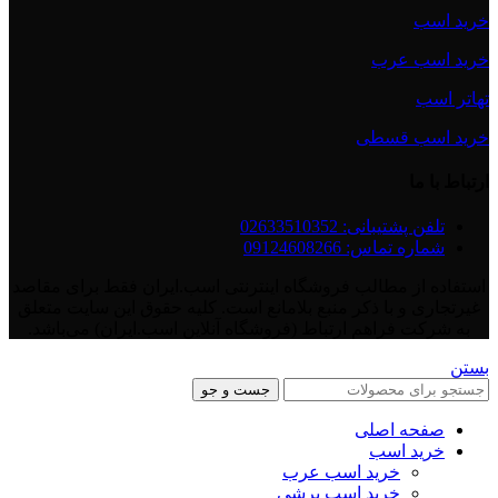
خرید اسب
خرید اسب عرب
تهاتر اسب
خرید اسب قسطی
ارتباط با ما
تلفن پشتیبانی: 02633510352
شماره تماس: 09124608266
استفاده از مطالب فروشگاه اینترنتی اسب.ایران فقط برای مقاصد
غیرتجاری و با ذکر منبع بلامانع است. کلیه حقوق این سایت متعلق
به شرکت فراهم ارتباط (فروشگاه آنلاین اسب.ایران) می‌باشد.
بستن
جست و جو
صفحه اصلی
خرید اسب
خرید اسب عرب
خرید اسب پرشی