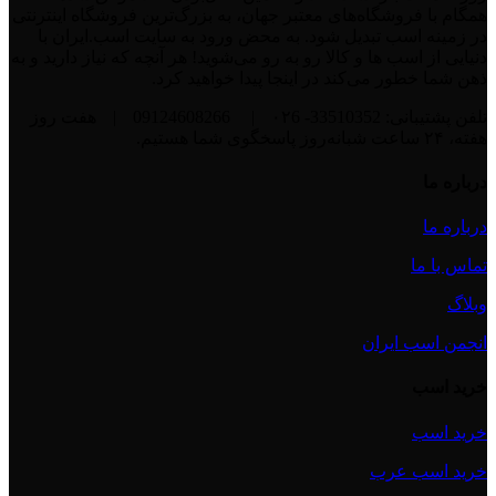
همگام با فروشگاه‌های معتبر جهان، به بزرگ‌ترین فروشگاه اینترنتی
در زمینه اسب تبدیل شود. به محض ورود به سایت اسب.ایران با
دنیایی از اسب ها و کالا رو به رو می‌شوید! هر آنچه که نیاز دارید و به
ذهن شما خطور می‌کند در اینجا پیدا خواهید کرد.
تلفن پشتیبانی: 33510352- ۰۲6
|
09124608266
|
هفت روز
هفته، ۲۴ ساعت شبانه‌روز پاسخگوی شما هستیم.
درباره ما
درباره ما
تماس با ما
وبلاگ
انجمن اسب ایران
خرید اسب
خرید اسب
خرید اسب عرب