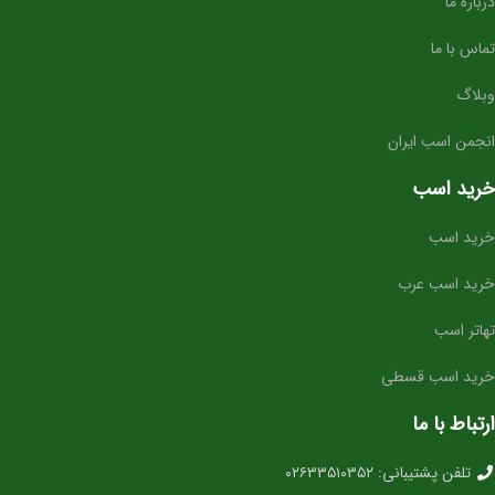
درباره ما
سوارکاران و علاقه مندان به اسب سواری در
استرالیا خوانده می شود. این مجله یک
تماس با ما
منبع ارزشمند برای اطلاعات در مورد اسب
سواری در استرالیا است.
وبلاگ
در اینجا برخی از ویژگی های برجسته مجله
Australian Performance Horse
انجمن اسب ایران
Magazine آورده شده است:
پوشش گسترده ای از موضوعات مرتبط با
خرید اسب
اسب سواری در استرالیا
مطالب نوشته شده توسط نویسندگان
خرید اسب
متخصص
عکس های با کیفیت بالا
خرید اسب عرب
تحقیقات جامع
مجله Australian Performance Horse
تهاتر اسب
Magazine یک منبع ارزشمند برای
سوارکاران و علاقه مندان به اسب سواری در
خرید اسب قسطی
استرالیا است. این مجله اطلاعات و بینش
ارزشمندی را در مورد اسب سواری در
ارتباط با ما
استرالیا ارائه می دهد.
در اینجا خلاصه ای از موضوعات پوشش
تلفن پشتیبانی: ۰۲۶۳۳۵۱۰۳۵۲
داده شده توسط مجله آورده شده است: