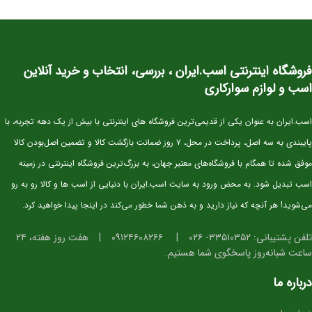
3Day Eventing
Western Riding
Show Jumping
Dressage
3Day Eventing
فروشگاه اینترنتی اسب.ایران ، بررسی، انتخاب و خرید آنلاین
Western Riding
پرورش اسب
اسب و لوازم سوارکاری
نژادهای اسب
پرورش اسب
اسب.ایران به عنوان یکی از قدیمی‌ترین فروشگاه های اینترنتی با بیش از یک دهه تجربه، با
نگهداری اسب
تغذیه و رژیم غذایی
پایبندی به سه اصل، پرداخت در محل، ۷ روز ضمانت بازگشت کالا و تضمین اصل‌بودن کالا
مراقبت های بهداشتی
موفق شده تا همگام با فروشگاه‌های معتبر جهان، به بزرگ‌ترین فروشگاه اینترنتی در زمینه
آموزش و سوارکاری
تکنیک های سوارکاری
اسب تبدیل شود. به محض ورود به سایت اسب.ایران با دنیایی از اسب ها و کالا رو به رو
رقابت های اسب سواری
می‌شوید! هر آنچه که نیاز دارید و به ذهن شما خطور می‌کند در اینجا پیدا خواهید کرد.
مسابقات داخلی
مسابقات بین المللی
تلفن پشتیبانی: ۳۳۵۱۰۳۵۲- ۰۲۶
|
۰۹۱۲۴۶۰۸۲۶۶
|
هفت روز هفته، ۲۴
این مجله همچنین شامل مطالبی در مورد
ساعت شبانه‌روز پاسخگوی شما هستیم.
مسائل مرتبط با اسب سواری در استرالیا
مانند سلامتی و رفاه اسب ها است.
درباره ما
مجله Australian Performance Horse
Magazine به طور گسترده در میان