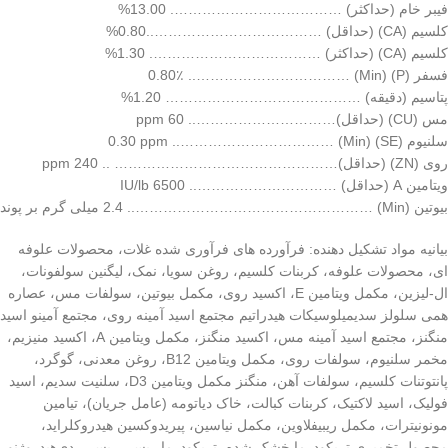
فیبر خام (حداکثر) ………………………………. 13.00%
کلسیم (CA) (حداقل) ………………………………..0.80%
کلسیم (CA) (حداکثر) ………………………………. 1.30%
فسفر (P) (Min) …………………………….. 0.80٪
پتاسیم (دقیقه) …………………………………… 1.20%
مس (CU) (حداقل)………………………….. 60 ppm
سلنیوم (SE) (Min) …………………………….. 0.30 ppm
روی (ZN) (حداقل)………………………………………… .. 240 ppm
ویتامین A (حداقل) ………………………….. 6500 IU/lb
بیوتین (Min) …………………………………………….. 2.4 میلی گرم بر پوند
بیانیه مواد تشکیل دهنده: فرآورده های فرآوری شده غلات، محصولات علوفه
ای، محصولات علوفه، کربنات کلسیم، روغن سویا، نمک، لیگنین سولفونات،
ال-لیزین، مکمل ویتامین E، اکسید روی، مکمل بیوتین، سولفات مس، عصاره
همی سلولز سدیمیلوسیکات هیدراتیم مجتمع اسید آمینه روی، مجتمع آمینو اسید
منگنز، مجتمع اسید آمینه مس، اکسید منگنز، مکمل ویتامین A، اکسید منیزیم،
مخمر سلنیوم، سولفات روی، مکمل ویتامین B12، روغن معدنی، گوگرد،
پانتوتنات کلسیم، سولفات آهن، منگنز مکمل ویتامین D3، سلنیت سدیم، اسید
فولیک، اسید لاکتیک، کربنات کبالت، خاک دیاتومه (عامل جریان)، تیامین
مونونیترات، مکمل ریبیفلاوین، مکمل نیاسین، پیریدوکسین هیدروکلراید،
محصول تخمیری تریکودرما خشک شده، تریکودرما ریسی ریسی، دی‌هیدروژنو،