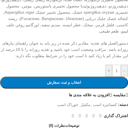
دی‌هیدروژنو، دی‌هیدروژنوئیدیا محصول تخمیری پاستوریس، بیوتین، محصول
تخمیری spergillus oryzae خشک، محصول تخمیر خشک Aspergillus niger،
کنجاله خشک جلبک دریایی (Fucaceae، Bangiaceae، Ulvaceae)، ریشه
کاسنی، فلفل قرمز، میخک، عطر انیسه، سدیم سفید، اورگانیم روغن علف
لیمو، طعم طبیعی
دستورالعمل های تغذیه: مقادیر ذکر شده در زیر باید به عنوان راهنمای نیازهای
روزانه باشد. مراقب وضعیت اسب خود باشید و تغذیه روزانه را تا 10 درصد از
این مقدار کم یا زیاد کنید تا اسب خود را در شرایط مطلوب نگه دارید:
+
-
انتخاب و ثبت سفارش
مقایسه
افزودن به علاقه مندی ها
دسته:
کنسانتره اسب ,مکمل ,خوراک اسب
اشتراک گذاری
توضیحات
نظرات (0)