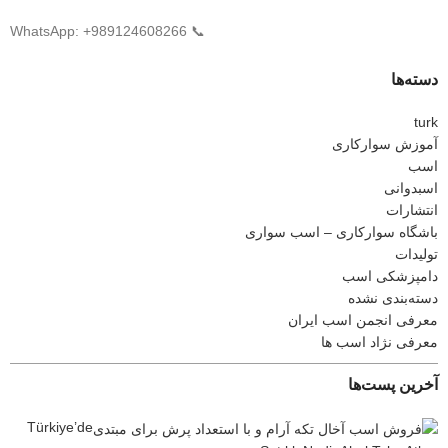
📞 WhatsApp: +989124608266
دسته‌ها
turk
آموزش سوارکاری
اسب
اسبدوانی
انتشارات
باشگاه سوارکاری – اسب سواری
تولیدات
دامپزشکی اسب
دسته‌بندی نشده
معرفی انجمن اسب ایران
معرفی نژاد اسب ها
آخرین پست‌ها
Türkiye’de