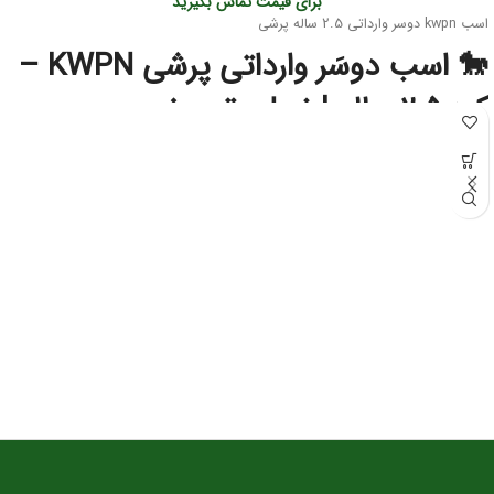
برای قیمت تماس بگیرید
اسب kwpn دوسر وارداتی 2.5 ساله پرشی
🐎 اسب دوسَر وارداتی پرشی KWPN –
کره ۲.۵ ساله | نسل‌برتر مخصوص
آینده‌سازان پرش
این کره دوسَر وارداتی
نژاد اصیل KWPN
یکی از بهترین انتخاب‌ها برای سوارکاران و
پرورش‌دهندگانی است که به‌دنبال اسبی با
پتانسیل قهرمانی در پرش
هستند. KWPN
به‌عنوان یکی از برترین نژادهای دنیا در رشته‌ی Show Jumping شناخته می‌شود و
کره‌های این نژاد از همان سنین کم، قدرت، هوش و تعادل فوق‌العاده‌ای نشان می‌دهند.
⭐ مشخصات کلی
سن:
۲.۵ سال
نژاد:
KWPN اصیل (خط خونی معتبر و قابل استعلام)
کاربری آتی:
پرش، مسابقات جوان‌ها، تربیت پایه
وضعیت:
وارداتی، دوسَر (پدر و مادر خارجی)، سلامت کامل
خلق‌وخو:
آرام، باهوش، اجتماعی و آموزش‌پذیر