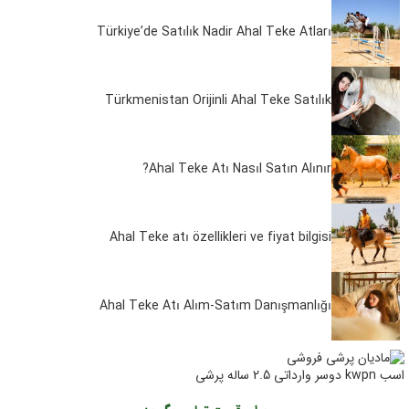
Türkiye’de Satılık Nadir Ahal Teke Atları
Türkmenistan Orijinli Ahal Teke Satılık
Ahal Teke Atı Nasıl Satın Alınır?
Ahal Teke atı özellikleri ve fiyat bilgisi
Ahal Teke Atı Alım-Satım Danışmanlığı
اسب kwpn دوسر وارداتی 2.5 ساله پرشی