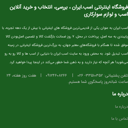
⭐ ویژگی‌های فیزیکی و عملکردی
فروشگاه اینترنتی اسب.ایران ، بررسی، انتخاب و خرید آنلاین
اسب و لوازم سوارکاری
استخوان‌بندی قوی و مناسب برای کار پرشی
دست و پای خشک و تمیز، آماده ورود به مراحل آموزشی
اسب.ایران به عنوان یکی از قدیمی‌ترین فروشگاه های اینترنتی با بیش از یک دهه تجربه، با
گام‌های متعادل، ریتمیک و ایده‌آل برای آینده‌سازی
پایبندی به سه اصل، پرداخت در محل، ۷ روز ضمانت بازگشت کالا و تضمین اصل‌بودن کالا
تمرکز بالا و واکنش سریع در محیط‌های جدید
موفق شده تا همگام با فروشگاه‌های معتبر جهان، به بزرگ‌ترین فروشگاه اینترنتی در زمینه
ساختار بدنی استاندارد برای پرورش به سطح حرفه‌ای
اسب تبدیل شود. به محض ورود به سایت اسب.ایران با دنیایی از اسب ها و کالا رو به رو
⭐ مناسب برای چه افرادی؟
می‌شوید! هر آنچه که نیاز دارید و به ذهن شما خطور می‌کند در اینجا پیدا خواهید کرد.
سوارکارانی که به دنبال
اسب آینده‌ساز برای پرش
هستند
تلفن پشتیبانی: ۳۳۵۱۰۳۵۲- ۰۲۶
|
۰۹۱۲۴۶۰۸۲۶۶
|
هفت روز هفته، ۲۴
باشگاه‌ها و مربیانی که قصد تربیت کره‌های حرفه‌ای دارند
ساعت شبانه‌روز پاسخگوی شما هستیم.
مزرعه‌های پرورش اسب برای اضافه کردن خط‌خون برتر
درباره ما
درباره ما
تماس با ما