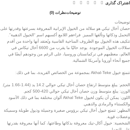
اشتراک گذاری
توضیحات
نظرات (0)
توضیحات
حصان أخال تيكي هو سلالة من الخيول الإيرانية المعروفة بسرعتها وقدرتها على
التحمل وذكائها وتألقها المميز. فراءهم اللامع أكسبهم اسم “الخيول الذهبية”.
تتكيف هذه الخيول مع الظروف المناخية القاسية ويُعتقد أنها واحدة من أقدم
سلالات الخيول الموجودة. يوجد حاليًا ما يقرب من 6600 أخال تيكاس في
العالم، معظمهم في تركمانستان وروسيا، على الرغم من وجودهم أيضًا في
جميع أنحاء أوروبا وأمريكا الشمالية.
تتمتع خيول Akhal-Teke بمجموعة من الخصائص الفريدة، بما في ذلك:
الحجم: يبلغ متوسط ​​ارتفاع حصان أخال تيكي حوالي 14.2 يد (1.44-1.66 متر).
الوزن: يبلغ متوسط ​​وزن حصان أخال تيكي حوالي 420-500 كجم.
اللون: يمكن أن يكون لخيول Akhal Teke ألوان مختلفة بما في ذلك الأسود
والكستناء والرمادي والذهبي.
المظهر: تتمتع خيول أخال تيكي برؤوس صغيرة وجميلة وذيول طويلة وسميكة
وعضلات قوية.
الشخصية: خيول أكال-تيك معروفة بذكائها وطاعتها، كما أنها معروفة بقدرتها
على التحمل.