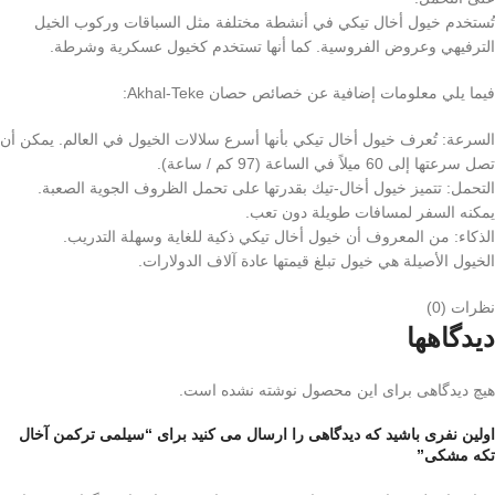
تُستخدم خيول أخال تيكي في أنشطة مختلفة مثل السباقات وركوب الخيل
الترفيهي وعروض الفروسية. كما أنها تستخدم كخيول عسكرية وشرطة.
فيما يلي معلومات إضافية عن خصائص حصان Akhal-Teke:
السرعة: تُعرف خيول أخال تيكي بأنها أسرع سلالات الخيول في العالم. يمكن أن
تصل سرعتها إلى 60 ميلاً في الساعة (97 كم / ساعة).
التحمل: تتميز خيول أخال-تيك بقدرتها على تحمل الظروف الجوية الصعبة.
يمكنه السفر لمسافات طويلة دون تعب.
الذكاء: من المعروف أن خيول أخال تيكي ذكية للغاية وسهلة التدريب.
الخيول الأصيلة هي خيول تبلغ قيمتها عادة آلاف الدولارات.
نظرات (0)
دیدگاهها
هیچ دیدگاهی برای این محصول نوشته نشده است.
اولین نفری باشید که دیدگاهی را ارسال می کنید برای “سیلمی ترکمن آخال
تکه مشکی”