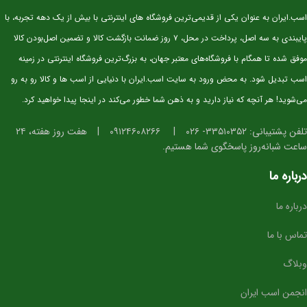
سن:
۲.۵ سال
اسب.ایران به عنوان یکی از قدیمی‌ترین فروشگاه های اینترنتی با بیش از یک دهه تجربه، با
نژاد:
KWPN اصیل (خط خونی معتبر و قابل استعلام)
پایبندی به سه اصل، پرداخت در محل، ۷ روز ضمانت بازگشت کالا و تضمین اصل‌بودن کالا
کاربری آتی:
پرش، مسابقات جوان‌ها، تربیت پایه
موفق شده تا همگام با فروشگاه‌های معتبر جهان، به بزرگ‌ترین فروشگاه اینترنتی در زمینه
وضعیت:
وارداتی، دوسَر (پدر و مادر خارجی)، سلامت کامل
اسب تبدیل شود. به محض ورود به سایت اسب.ایران با دنیایی از اسب ها و کالا رو به رو
خلق‌وخو:
آرام، باهوش، اجتماعی و آموزش‌پذیر
می‌شوید! هر آنچه که نیاز دارید و به ذهن شما خطور می‌کند در اینجا پیدا خواهید کرد.
⭐ ویژگی‌های فیزیکی و عملکردی
تلفن پشتیبانی: ۳۳۵۱۰۳۵۲- ۰۲۶
|
۰۹۱۲۴۶۰۸۲۶۶
|
هفت روز هفته، ۲۴
ساعت شبانه‌روز پاسخگوی شما هستیم.
استخوان‌بندی قوی و مناسب برای کار پرشی
دست و پای خشک و تمیز، آماده ورود به مراحل آموزشی
درباره ما
گام‌های متعادل، ریتمیک و ایده‌آل برای آینده‌سازی
درباره ما
تمرکز بالا و واکنش سریع در محیط‌های جدید
ساختار بدنی استاندارد برای پرورش به سطح حرفه‌ای
تماس با ما
⭐ مناسب برای چه افرادی؟
وبلاگ
سوارکارانی که به دنبال
اسب آینده‌ساز برای پرش
هستند
انجمن اسب ایران
باشگاه‌ها و مربیانی که قصد تربیت کره‌های حرفه‌ای دارند