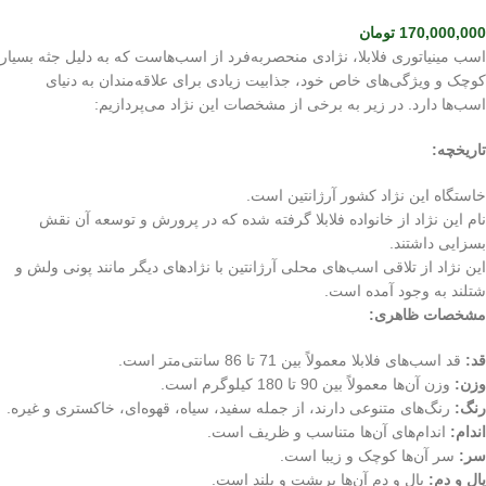
170,000,000
تومان
اسب مینیاتوری فلابلا، نژادی منحصربه‌فرد از اسب‌هاست که به دلیل جثه بسیار
کوچک و ویژگی‌های خاص خود، جذابیت زیادی برای علاقه‌مندان به دنیای
اسب‌ها دارد. در زیر به برخی از مشخصات این نژاد می‌پردازیم:
تاریخچه:
خاستگاه این نژاد کشور آرژانتین است.
نام این نژاد از خانواده فلابلا گرفته شده که در پرورش و توسعه آن نقش
بسزایی داشتند.
این نژاد از تلاقی اسب‌های محلی آرژانتین با نژادهای دیگر مانند پونی ولش و
شتلند به وجود آمده است.
مشخصات ظاهری:
قد:
قد اسب‌های فلابلا معمولاً بین 71 تا 86 سانتی‌متر است.
وزن:
وزن آن‌ها معمولاً بین 90 تا 180 کیلوگرم است.
رنگ:
رنگ‌های متنوعی دارند، از جمله سفید، سیاه، قهوه‌ای، خاکستری و غیره.
اندام:
اندام‌های آن‌ها متناسب و ظریف است.
سر:
سر آن‌ها کوچک و زیبا است.
یال و دم:
یال و دم آن‌ها پرپشت و بلند است.