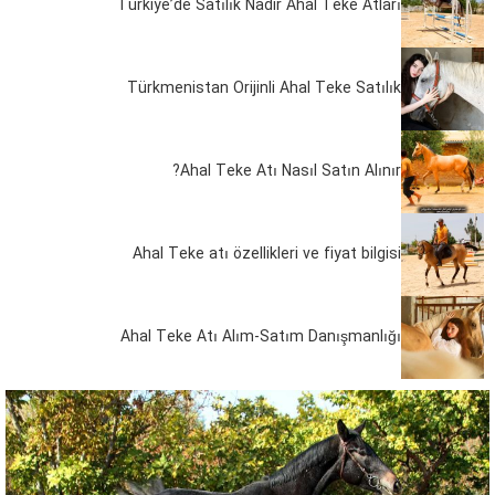
Türkiye’de Satılık Nadir Ahal Teke Atları
Türkmenistan Orijinli Ahal Teke Satılık
Ahal Teke Atı Nasıl Satın Alınır?
Ahal Teke atı özellikleri ve fiyat bilgisi
Ahal Teke Atı Alım-Satım Danışmanlığı