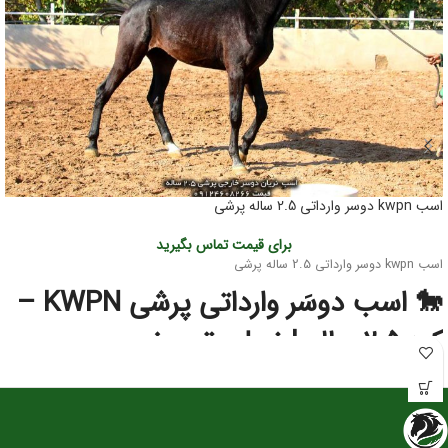
اسب kwpn دوسر وارداتی 2.5 ساله پرشی
برای قیمت تماس بگیرید
اسب kwpn دوسر وارداتی 2.5 ساله پرشی
🐎 اسب دوسَر وارداتی پرشی KWPN –
کره ۲.۵ ساله | نسل‌برتر مخصوص
آینده‌سازان پرش
این کره دوسَر وارداتی
نژاد اصیل KWPN
یکی از بهترین انتخاب‌ها برای سوارکاران و
پرورش‌دهندگانی است که به‌دنبال اسبی با
پتانسیل قهرمانی در پرش
هستند. KWPN