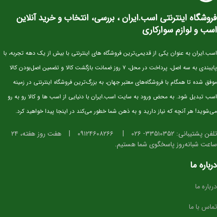
به‌عنوان یکی از برترین نژادهای دنیا در رشته‌ی Show Jumping شناخته می‌شود و
فروشگاه اینترنتی اسب.ایران ، بررسی، انتخاب و خرید آنلاین
کره‌های این نژاد از همان سنین کم، قدرت، هوش و تعادل فوق‌العاده‌ای نشان می‌دهند.
اسب و لوازم سوارکاری
⭐ مشخصات کلی
سن:
۲.۵ سال
اسب.ایران به عنوان یکی از قدیمی‌ترین فروشگاه های اینترنتی با بیش از یک دهه تجربه، با
نژاد:
KWPN اصیل (خط خونی معتبر و قابل استعلام)
پایبندی به سه اصل، پرداخت در محل، ۷ روز ضمانت بازگشت کالا و تضمین اصل‌بودن کالا
کاربری آتی:
پرش، مسابقات جوان‌ها، تربیت پایه
موفق شده تا همگام با فروشگاه‌های معتبر جهان، به بزرگ‌ترین فروشگاه اینترنتی در زمینه
وضعیت:
وارداتی، دوسَر (پدر و مادر خارجی)، سلامت کامل
اسب تبدیل شود. به محض ورود به سایت اسب.ایران با دنیایی از اسب ها و کالا رو به رو
خلق‌وخو:
آرام، باهوش، اجتماعی و آموزش‌پذیر
می‌شوید! هر آنچه که نیاز دارید و به ذهن شما خطور می‌کند در اینجا پیدا خواهید کرد.
⭐ ویژگی‌های فیزیکی و عملکردی
تلفن پشتیبانی: ۳۳۵۱۰۳۵۲- ۰۲۶
|
۰۹۱۲۴۶۰۸۲۶۶
|
هفت روز هفته، ۲۴
ساعت شبانه‌روز پاسخگوی شما هستیم.
استخوان‌بندی قوی و مناسب برای کار پرشی
دست و پای خشک و تمیز، آماده ورود به مراحل آموزشی
درباره ما
گام‌های متعادل، ریتمیک و ایده‌آل برای آینده‌سازی
درباره ما
تمرکز بالا و واکنش سریع در محیط‌های جدید
ساختار بدنی استاندارد برای پرورش به سطح حرفه‌ای
تماس با ما