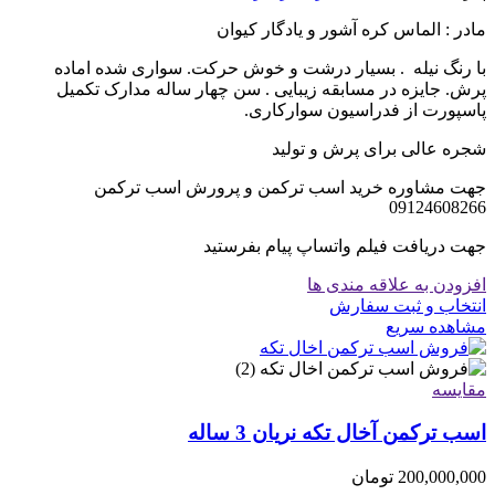
مادر : الماس کره آشور و یادگار کیوان
با رنگ نیله . بسیار درشت و خوش حرکت. سواری شده اماده
پرش. جایزه در مسابقه زیبایی . سن چهار ساله مدارک تکمیل
پاسپورت از فدراسیون سوارکاری.
شجره عالی برای پرش و تولید
جهت مشاوره خرید اسب ترکمن و پرورش اسب ترکمن
09124608266
جهت دریافت فیلم واتساپ پیام بفرستید
افزودن به علاقه مندی ها
انتخاب و ثبت سفارش
مشاهده سریع
مقایسه
اسب ترکمن آخال تکه نریان 3 ساله
200,000,000
تومان