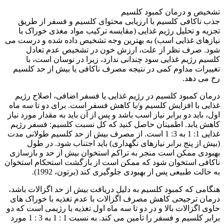
تشخیص و درمان کمبود کلسیم
جذب ناکافی کلسیم با ارزیابی محتوای کلسیم و فسفر از طریق
تجزیه و تحلیل رژیم غذایی (مقایسه ترکیب مواد مغذی خوراک با
نیازهای غذایی اسب) به بهترین وجه تشخیص داده شده و درست می
شود. صرف نظر از علت، ارزش خون در تشخیص عدم تعادل
کلسیم رژیم غذایی سود چندانی ندارد، زیرا در نوسان است، با
تغییرات مداوم کمی در نتیجه مصرف ناکافی یا بیش از حد کلسیم
رخ می دهد.
درمان کمبود کلسیم در رژیم غذایی یا فسفر اضافی، اصلاح رژیم
غذایی با افزایش کلسیم و/یا کاهش فسفر است. برای دو تا سه ماه
اول، باید دو برابر نیاز اسب باشد و پس از آن باید به مقدار مورد نیاز
کاهش یابد. اطمینان حاصل کنید که کل نسبت کلسیم: فسفر رژیم
غذایی 1: 1 به 3: 1 است. از مصرف بیش از حد کلسیم طولانی مدت
(بیش از پنج برابر نیازهای نگهداری) باید اجتناب شود. در طول
بهبودی ممکن است منجر به تراکم استخوان بیش از حد و بازسازی
ناکافی استخوان شود که ممکن است از بازگشت استحکام استخوان
به حالت طبیعی پس از بهبودی جلوگیری کند (برتون، 1992).
هنگامی که کمبود کلسیم به دلیل دریافت بیش از حد اگزالات باشد،
درمان ترجیحی کاهش مصرف اگزالات با عدم تغذیه با خوراک های
حاوی اگزالات بالا و در دو تا سه ماه اول تغذیه با رژیمی است که دو
برابر کلسیم و فسفر را تامین می کند. به نسبت 1 : 1 به 3 : 1 مورد