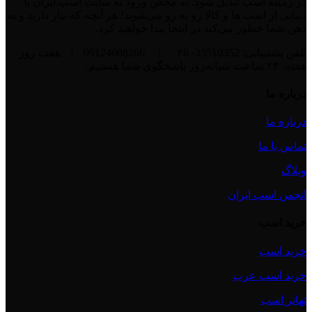
در زمینه اسب تبدیل شود. به محض ورود به سایت اسب.ایران با
دنیایی از اسب ها و کالا رو به رو می‌شوید! هر آنچه که نیاز دارید و به
ذهن شما خطور می‌کند در اینجا پیدا خواهید کرد.
تلفن پشتیبانی: 33510352- ۰۲6
|
09124608266
|
هفت روز
هفته، ۲۴ ساعت شبانه‌روز پاسخگوی شما هستیم.
درباره ما
درباره ما
تماس با ما
وبلاگ
انجمن اسب ایران
خرید اسب
خرید اسب
خرید اسب عرب
تهاتر اسب