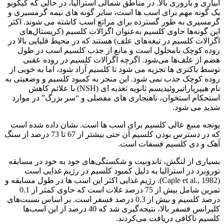
آبیاری و باروری بالا. در مناطق شمالی استرالیا، در حالی که کیکویو
یک گونه مهم برای اسب ها است، سایر گونه های نیمه گرمسیری و
گرمسیری به طور گسترده برای مراتع اسب کاشته می شوند. اکثر
این گونه‌ها حاوی کلسیم به‌عنوان اگزالات کلسیم (کریستال‌های
اگزالات کلسیم در تیغه‌های علف) هستند که در محیط قلیایی بالا در
روده کوچک نامحلول است و مانع از جذب کلسیم اسب در طول
هضم از علف‌ها می‌شود. اگرچه اگزالات کلسیم در روده عقبی
توسط باکتری ها تجزیه می شود تا کلسیم آزاد شود، اما به خوبی از
روده کوچک جذب نمی شود. این منجر به کمبود کلسیم و وضعیتی به
نام هیپرپاراتیروئیدیسم ثانویه تغذیه ای (NSH) با علائم کاهش
استحکام استخوان، ناهنجاری های مفصلی و “سر بزرگ” در موارد
شدید می شود.
یونجه منبع عالی کلسیم برای اسب ها است. نشان داده شده است
که در دسترس بودن کلسیم آن حتی بیشتر از 67 تا 73 درصد از سنگ
آهک و دی کلسیم فسفات است.
بسیاری از لنگش، تاندونیت و شکستگی‌های خود به خود در مسابقه
توروبرد در استرالیا به دلیل کمبود کلسیم در رژیم غذایی است
(Caple et al., 1982). رژیم غذایی اکثر این اسب ها در طول مسابقه و
تمرین شامل بیش از 75 درصد غلات است که حاوی کمتر از 0.1
درصد کلسیم و بیش از 0.3 درصد فسفر است. بر اساس نسبت‌های
کلیرانس فسفر بالا، نتیجه‌گیری شد که 40 درصد از این اسب‌ها
کلسیم ناکافی دریافت می‌کردند.