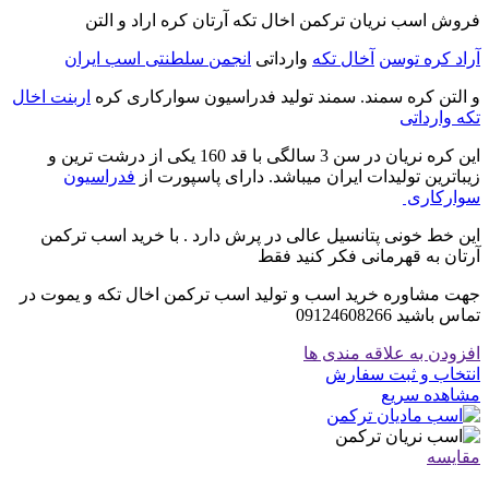
فروش اسب نریان ترکمن اخال تکه آرتان کره اراد و التن
آراد کره توسن
آخال تکه
وارداتی
انجمن سلطنتی اسب ایران
و التن کره سمند. سمند تولید فدراسیون سوارکاری کره
اربنت اخال
تکه وارداتی
این کره نریان در سن 3 سالگی با قد 160 یکی از درشت ترین و
زیباترین تولیدات ایران میباشد. دارای پاسپورت از
فدراسیون
سوارکاری
این خط خونی پتانسیل عالی در پرش دارد . با خرید اسب ترکمن
آرتان به قهرمانی فکر کنید فقط
جهت مشاوره خرید اسب و تولید اسب ترکمن اخال تکه و یموت در
تماس باشید 09124608266
افزودن به علاقه مندی ها
انتخاب و ثبت سفارش
مشاهده سریع
مقایسه