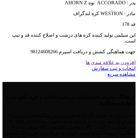
پدر : ACCORADO نوه AHORN Z
مادر : WESTION کره لندگراف
قد 178
این سیلمی تولید کننده کره های درشت و اصلاح کننده قد و تیپ
است.
جهت هماهنگی کشش و دریافت اسپرم 98124608266
افزودن به علاقه مندی ها
انتخاب و ثبت سفارش
مشاهده سریع
فروشگاه اینترنتی اسب.ایران ، بررسی، انتخاب و خرید آنلاین اسب
و لوازم سوارکاری
اسب.ایران به عنوان یکی از قدیمی‌ترین فروشگاه های اینترنتی با
بیش از یک دهه تجربه، با پایبندی به سه اصل، پرداخت در محل، ۷
روز ضمانت بازگشت کالا و تضمین اصل‌بودن کالا موفق شده تا
همگام با فروشگاه‌های معتبر جهان، به بزرگ‌ترین فروشگاه اینترنتی