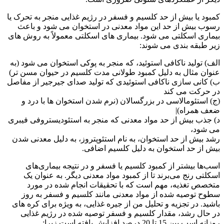
کمبود یا بیش از حد کلسیم و فسفر در رژیم غذایی منجر به تحرک یا
رسوب بیش از حد این مواد معدنی در استخوان می شود و باعث
بیماری اسکلتی می شود. بیماری های اسکلتی معمولاً به روش های
زیر طبقه بندی می شوند:
الف) تولید ناکافی استوئید، که منجر به پوکی استخوان می شود (به
عنوان مثال به دلیل کمبود طولانی مدت کلسیم در حیوان مسن تر)
ب) کانی سازی ناکافی استوئیدی که تولید صدای جیرجیر از مفاصل
در حرکت می کند
(ج) استئومالاسی در بزرگسالان (نرم شدن استخوان ها با درد و
ضعف همراه)|
د) جذب بیش از حد مواد معدنی که منجر به استئودیستروفی فیبری
می شود،
رشد بیش از حد استخوان، به نام استئوپتروز، به دلیل معدنی شدن
بیش از حد استخوان به دلیل کلسیم اضافی.
اسب‌ها بیشتر از کمبود کلسیم یا فسفر و در نتیجه بیماری‌های
اسکلتی رنج می‌برند تا از کمبود مواد معدنی دیگر. به عنوان یک
متخصص تغذیه، مهم است که با تحقیقات انجام شده در مورد
سطوح توصیه شده از مواد معدنی مانند کلسیم و فسفر به روز
باشید. در تجزیه و تحلیل من از جیره غذایی، به ویژه برای کره های
در حال رشد، مقدار کلسیم و فسفر توصیه شده در رژیم غذایی
روزانه اسب بین 15 تا 20 درصد افزایش یافته است زیرا: