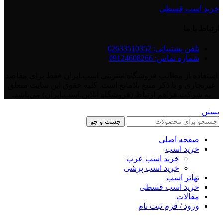
خرید اسب قسطی
ارتباط با ما
تلفن پشتیبانی: 02633510352
شماره تماس: 09124608266
استفاده از مطالب فروشگاه اینترنتی اسب.ایران فقط برای مقاصد
غیرتجاری و با ذکر منبع بلامانع است. کلیه حقوق این سایت متعلق
به شرکت فراهم ارتباط (فروشگاه آنلاین اسب.ایران) می‌باشد.
بستن
جست و جو
صفحه اصلی
خرید اسب
خرید اسب عرب
خرید اسب پرشی
تهاتر اسب
خرید اسب قسطی
مقالات
ورود / فرم ثبت نام