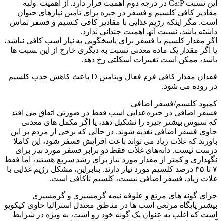
این نسبت Ca:P در درجه دوم اهمیت قرار دارد. از اهمیت اولیه
مقادیر کافی کلسیم و فسفر در جیره برای تامین نیازهای حیوان
است. مگر اینکه رژیم غذایی با مقادیر کافی کلسیم و فسفر تماس
داشته باشد، نسبت آنها اهمیت چندانی ندارد.
اگر مقدار کلسیم یا فسفر برای پاسخگویی به نیاز اسب کافی نباشد،
یا اگر مقدار یک ماده معدنی نسبت به دیگری خارج از این نسبت ها
باشد، ممکن است تغییرات اسکلتی رخ دهد.
فقدان مقدار کافی فرم فعال ویتامین D باعث کاهش جذب کلسیم
در روده می شود.
کمبود کلسیم/فسفر اضافی
فسفر اضافی در جیره غذایی اسب فقط در صورتی اتفاق می افتد
که سبوس بیشتر جیره را تشکیل دهد، یا اگر مکمل های معدنی
حاوی فسفر اضافی تغذیه شوند. در حالی که برخی از مردم بر این
باورند که غلات زیاد می تواند باعث افزایش فسفر شود، این کاملا
درست نیست. دانه‌های غلات فقط دو برابر فسفر مورد نیاز برای
نگهداری و کمتر از مقدار مورد نیاز برای رشد سریع هستند، اما فقط
۷ تا ۳۵ درصد کلسیم مورد نیاز دارند. بنابراین، مشکل رژیم غذایی با
غلات زیاد، فسفر اضافی نیست، کلسیم ناکافی است.
چرای گونه های مرتع و علوفه نیمه گرمسیری و گرمسیری
بیشتر پایگاه مرتعی اسب ها در مناطق معتدل استرالیا حاوی کیکویو
است که اغلب به عنوان یک گونه خود رو است، به ویژه در شرایط