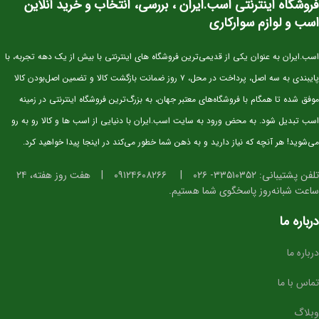
فروشگاه اینترنتی اسب.ایران ، بررسی، انتخاب و خرید آنلاین
استخوان‌بندی قوی و مناسب برای کار پرشی
اسب و لوازم سوارکاری
دست و پای خشک و تمیز، آماده ورود به مراحل آموزشی
گام‌های متعادل، ریتمیک و ایده‌آل برای آینده‌سازی
اسب.ایران به عنوان یکی از قدیمی‌ترین فروشگاه های اینترنتی با بیش از یک دهه تجربه، با
تمرکز بالا و واکنش سریع در محیط‌های جدید
پایبندی به سه اصل، پرداخت در محل، ۷ روز ضمانت بازگشت کالا و تضمین اصل‌بودن کالا
ساختار بدنی استاندارد برای پرورش به سطح حرفه‌ای
موفق شده تا همگام با فروشگاه‌های معتبر جهان، به بزرگ‌ترین فروشگاه اینترنتی در زمینه
⭐ مناسب برای چه افرادی؟
اسب تبدیل شود. به محض ورود به سایت اسب.ایران با دنیایی از اسب ها و کالا رو به رو
می‌شوید! هر آنچه که نیاز دارید و به ذهن شما خطور می‌کند در اینجا پیدا خواهید کرد.
سوارکارانی که به دنبال
اسب آینده‌ساز برای پرش
هستند
باشگاه‌ها و مربیانی که قصد تربیت کره‌های حرفه‌ای دارند
تلفن پشتیبانی: ۳۳۵۱۰۳۵۲- ۰۲۶
|
۰۹۱۲۴۶۰۸۲۶۶
|
هفت روز هفته، ۲۴
ساعت شبانه‌روز پاسخگوی شما هستیم.
مزرعه‌های پرورش اسب برای اضافه کردن خط‌خون برتر
درباره ما
درباره ما
تماس با ما
وبلاگ