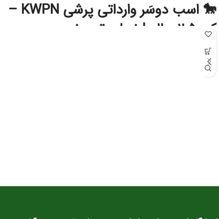
🐎 اسب دوسَر وارداتی پرشی KWPN –
کره ۲.۵ ساله | نسل‌برتر مخصوص
آینده‌سازان پرش
این کره دوسَر وارداتی
نژاد اصیل KWPN
یکی از بهترین انتخاب‌ها برای سوارکاران و
پرورش‌دهندگانی است که به‌دنبال اسبی با
پتانسیل قهرمانی در پرش
هستند. KWPN
به‌عنوان یکی از برترین نژادهای دنیا در رشته‌ی Show Jumping شناخته می‌شود و
کره‌های این نژاد از همان سنین کم، قدرت، هوش و تعادل فوق‌العاده‌ای نشان می‌دهند.
⭐ مشخصات کلی
سن:
۲.۵ سال
نژاد:
KWPN اصیل (خط خونی معتبر و قابل استعلام)
کاربری آتی:
پرش، مسابقات جوان‌ها، تربیت پایه
وضعیت:
وارداتی، دوسَر (پدر و مادر خارجی)، سلامت کامل
خلق‌وخو:
آرام، باهوش، اجتماعی و آموزش‌پذیر
⭐ ویژگی‌های فیزیکی و عملکردی