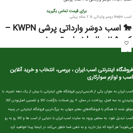
برای قیمت تماس بگیرید
اسب kwpn دوسر وارداتی 2.5 ساله پرشی
🐎 اسب دوسَر وارداتی پرشی KWPN –
کره ۲.۵ ساله | نسل‌برتر مخصوص
آینده‌سازان پرش
این کره دوسَر وارداتی
نژاد اصیل KWPN
یکی از بهترین انتخاب‌ها برای سوارکاران و
فروشگاه اینترنتی اسب.ایران ، بررسی، انتخاب و خرید آنلاین
پرورش‌دهندگانی است که به‌دنبال اسبی با
پتانسیل قهرمانی در پرش
هستند. KWPN
به‌عنوان یکی از برترین نژادهای دنیا در رشته‌ی Show Jumping شناخته می‌شود و
اسب و لوازم سوارکاری
کره‌های این نژاد از همان سنین کم، قدرت، هوش و تعادل فوق‌العاده‌ای نشان می‌دهند.
⭐ مشخصات کلی
اسب.ایران به عنوان یکی از قدیمی‌ترین فروشگاه های اینترنتی با بیش از یک دهه تجربه، با
پایبندی به سه اصل، پرداخت در محل، ۷ روز ضمانت بازگشت کالا و تضمین اصل‌بودن کالا
سن:
۲.۵ سال
موفق شده تا همگام با فروشگاه‌های معتبر جهان، به بزرگ‌ترین فروشگاه اینترنتی در زمینه
نژاد:
KWPN اصیل (خط خونی معتبر و قابل استعلام)
اسب تبدیل شود. به محض ورود به سایت اسب.ایران با دنیایی از اسب ها و کالا رو به رو
کاربری آتی:
پرش، مسابقات جوان‌ها، تربیت پایه
می‌شوید! هر آنچه که نیاز دارید و به ذهن شما خطور می‌کند در اینجا پیدا خواهید کرد.
وضعیت:
وارداتی، دوسَر (پدر و مادر خارجی)، سلامت کامل