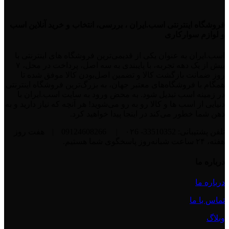
فروشگاه اینترنتی اسب.ایران ، بررسی، انتخاب و خرید آنلاین اسب
و لوازم سوارکاری
اسب.ایران به عنوان یکی از قدیمی‌ترین فروشگاه های اینترنتی با
بیش از یک دهه تجربه، با پایبندی به سه اصل، پرداخت در محل، ۷
روز ضمانت بازگشت کالا و تضمین اصل‌بودن کالا موفق شده تا
همگام با فروشگاه‌های معتبر جهان، به بزرگ‌ترین فروشگاه اینترنتی
در زمینه اسب تبدیل شود. به محض ورود به سایت اسب.ایران با
دنیایی از اسب ها و کالا رو به رو می‌شوید! هر آنچه که نیاز دارید و به
ذهن شما خطور می‌کند در اینجا پیدا خواهید کرد.
تلفن پشتیبانی: 33510352- ۰۲6
|
09124608266
|
هفت روز
هفته، ۲۴ ساعت شبانه‌روز پاسخگوی شما هستیم.
درباره ما
درباره ما
تماس با ما
وبلاگ