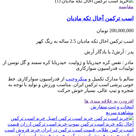
مقایسه
اسب ترکمن آخال تکه مادیان
200,000,000
تومان
اسب ترکمن اخال تکه مادیان 2.5 ساله به رنگ کهر
پدر : آرش2 یا یادگار آرش
مادر : نفس کره حیدربابا و ژولیت. حیدربابا کره سمند و گل توسن از
تولیدات فدراسیون سوارکاری
سالم با مدارک تکمیل و
میکروچیپ
از فدراسیون سوارکاری. خط
خونی پرشی اسب ترکمن ایران. مناسب ورزش و تولید با توجه به
شجره و تیپ عالی. بسیار خوش حرکت
افزودن به علاقه مندی ها
انتخاب و ثبت سفارش
مشاهده سریع