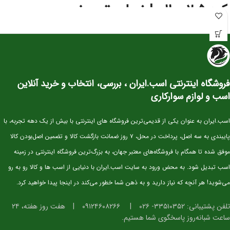
کره ۲.۵ ساله | نسل‌برتر مخصوص
آینده‌سازان پرش
این کره دوسَر وارداتی
نژاد اصیل KWPN
یکی از بهترین انتخاب‌ها برای سوارکاران و
پرورش‌دهندگانی است که به‌دنبال اسبی با
پتانسیل قهرمانی در پرش
هستند. KWPN
به‌عنوان یکی از برترین نژادهای دنیا در رشته‌ی Show Jumping شناخته می‌شود و
فروشگاه اینترنتی اسب.ایران ، بررسی، انتخاب و خرید آنلاین
کره‌های این نژاد از همان سنین کم، قدرت، هوش و تعادل فوق‌العاده‌ای نشان می‌دهند.
اسب و لوازم سوارکاری
⭐ مشخصات کلی
سن:
۲.۵ سال
اسب.ایران به عنوان یکی از قدیمی‌ترین فروشگاه های اینترنتی با بیش از یک دهه تجربه، با
نژاد:
KWPN اصیل (خط خونی معتبر و قابل استعلام)
پایبندی به سه اصل، پرداخت در محل، ۷ روز ضمانت بازگشت کالا و تضمین اصل‌بودن کالا
کاربری آتی:
پرش، مسابقات جوان‌ها، تربیت پایه
موفق شده تا همگام با فروشگاه‌های معتبر جهان، به بزرگ‌ترین فروشگاه اینترنتی در زمینه
وضعیت:
وارداتی، دوسَر (پدر و مادر خارجی)، سلامت کامل
اسب تبدیل شود. به محض ورود به سایت اسب.ایران با دنیایی از اسب ها و کالا رو به رو
خلق‌وخو:
آرام، باهوش، اجتماعی و آموزش‌پذیر
می‌شوید! هر آنچه که نیاز دارید و به ذهن شما خطور می‌کند در اینجا پیدا خواهید کرد.
⭐ ویژگی‌های فیزیکی و عملکردی
تلفن پشتیبانی: ۳۳۵۱۰۳۵۲- ۰۲۶
|
۰۹۱۲۴۶۰۸۲۶۶
|
هفت روز هفته، ۲۴
ساعت شبانه‌روز پاسخگوی شما هستیم.
استخوان‌بندی قوی و مناسب برای کار پرشی