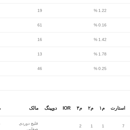
19
1.22 %
61
0.16 %
16
1.42 %
13
1.78 %
46
0.25 %
استارت
م۱
م۲
م۳
IOR
دوپینگ
مالک
م
قلیچ دوردی
د
2
1
1
7
صفایی
ن