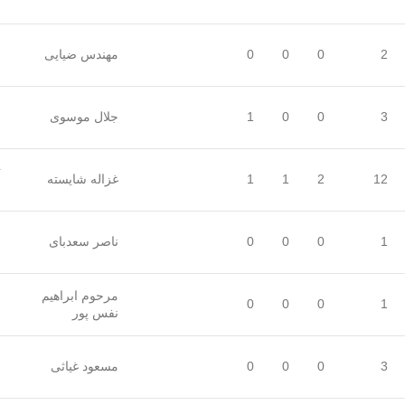
ز
ع
2
0
0
0
مهندس ضیایی
ز
س
3
0
0
1
جلال موسوی
س
ت
12
2
1
1
غزاله شایسته
ن
س
1
0
0
0
ناصر سعدبای
س
مرحوم ابراهیم
س
0
0
0
1
نفس پور
س
ج
3
0
0
0
مسعود غیاثی
ع