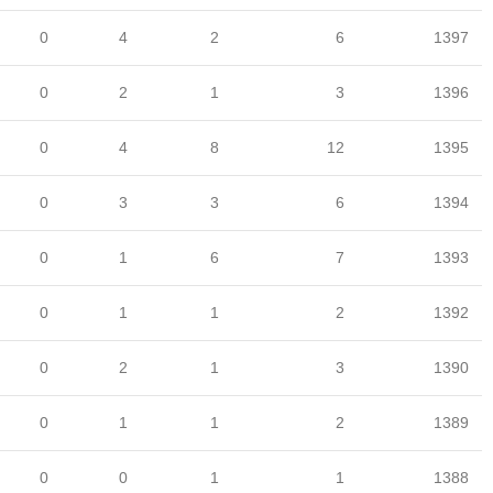
0
4
2
6
1397
0
2
1
3
1396
0
4
8
12
1395
0
3
3
6
1394
0
1
6
7
1393
0
1
1
2
1392
0
2
1
3
1390
0
1
1
2
1389
0
0
1
1
1388