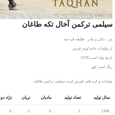
سیلمی ترکمن آخال تکه طاغان
پدر : دلدل و مادر : طلیعه قره تپه
از تولیدات خانم لوییز فیروز
تاریخ تولد اسب:1376
رنگ اسب:کهر
تولیدات و کره های کورس کرده سیلمی ترکمن طاقان
سال تولید
تعداد تولید
مادیان
نریان
نژاد دو
0
1
0
1
1398