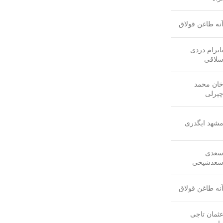
نه طاغن قولاق
ایرام دردی
لاقی
ان محمد
پرلی
شهد ایگدری
عدی
عدشیخی
نه طاغن قولاق
ثمان تاجی