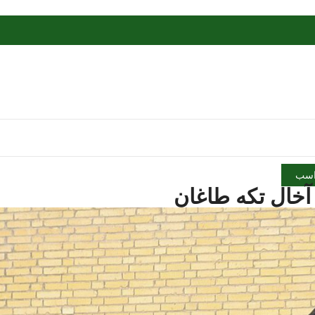
سب
خال تکه طاغان