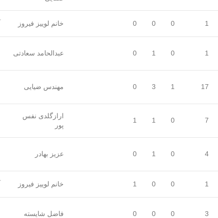
1
0
0
0
خانم لوییز فیروز
آ
ب
1
0
1
0
عبدالحامد سعادتی
س
خ
17
1
3
0
مهندس ضیایی
چ
ارازگلدی نفس
7
0
1
1
م
پور
س
4
0
1
0
عزیز بهادر
س
1
0
0
1
خانم لوییز فیروز
آ
ع
3
0
0
0
فاضل شایسته