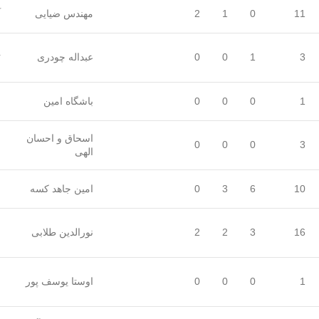
11
0
1
2
مهندس ضیایی
آ
ی
3
1
0
0
عبداله چودری
چ
1
0
0
0
باشگاه امین
ب
اسحاق و احسان
3
0
0
0
ح
الهی
10
6
3
0
امین جاهد کسه
ع
16
3
2
2
نورالدین طلابی
ج
ع
1
0
0
0
اوستا یوسف پور
م