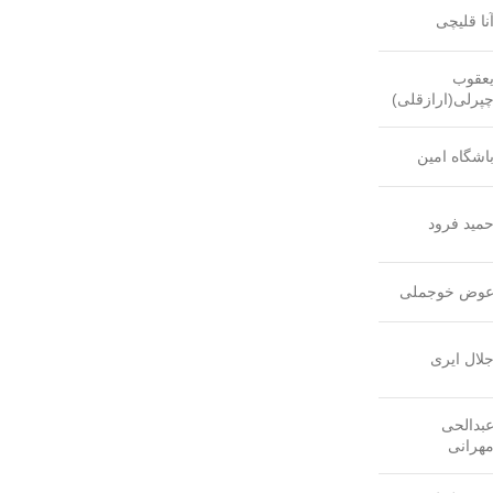
نا قلیچی
عقوب
پرلی(ارازقلی)
اشگاه امین
مید فرود
وض خوجملی
لال ایری
بدالحی
هرانی