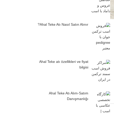
Ahal Teke Atı Nasıl Satın Alınır?
Ahal Teke atı özellikleri ve fiyat
bilgisi
Ahal Teke Atı Alım-Satım
Danışmanlığı