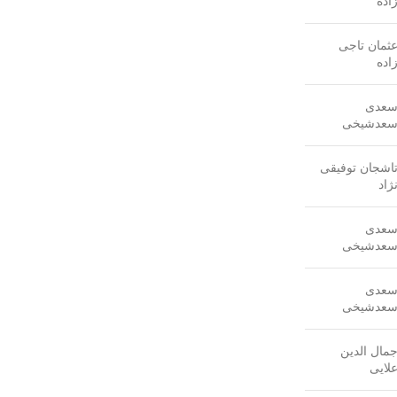
اده
ثمان تاجی
اده
عدی
عدشیخی
اشجان توفیقی
ژاد
عدی
عدشیخی
عدی
عدشیخی
مال الدین
لایی