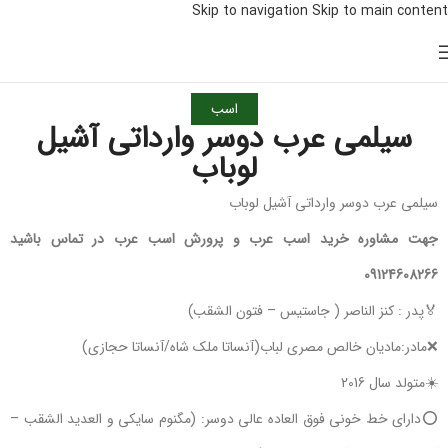
Skip to navigation
Skip to main content
اسب
سیلمی عرب دوسر وارداتی آشیل
لوباب
سیلمی عرب دوسر وارداتی آشیل لوباب
جهت مشاوره خرید اسب عرب و پرورش اسب عرب در تماس باشید
09124608266
🏅پدر : کنز الناصر ( جاستیس – فتون الشقب)
❌مادر:مادیان خالص مصری لباب(آنساتا ملک شاه/آنساتا حجازی)
☀️متولد سال 2016
⭕دارای خط خونی فوق العاده عالی دوسر: (مگنوم سایکی و العدید الشقب –