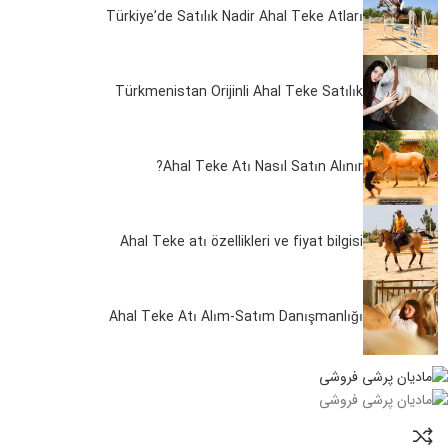
Türkiye’de Satılık Nadir Ahal Teke Atları
Türkmenistan Orijinli Ahal Teke Satılık
Ahal Teke Atı Nasıl Satın Alınır?
Ahal Teke atı özellikleri ve fiyat bilgisi
Ahal Teke Atı Alım-Satım Danışmanlığı