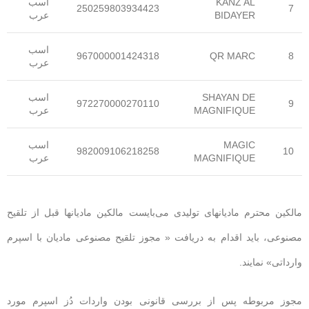
KANZ AL
اسب
250259803934423
7
BIDAYER
عرب
اسب
967000001424318
QR MARC
8
عرب
SHAYAN DE
اسب
972270000270110
9
MAGNIFIQUE
عرب
MAGIC
اسب
982009106218258
10
MAGNIFIQUE
عرب
مالکین محترم مادیانهای تولیدی می‌بایست مالکین مادیانها قبل از تلقیح
مصنوعی، باید اقدام به دریافت « مجوز تلقیح مصنوعی مادیان با اسپرم
وارداتی» نمایند.
مجوز مربوطه پس از بررسی قانونی بودن واردات دُز اسپرم مورد