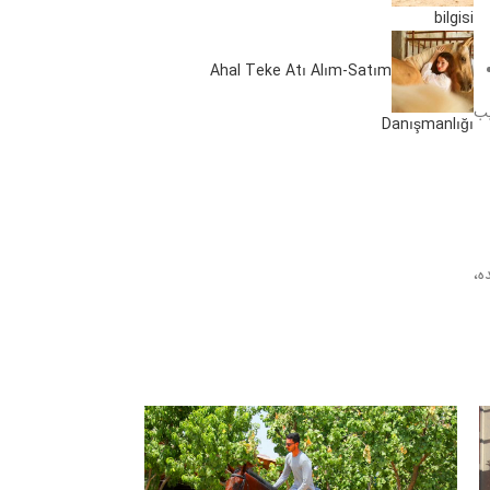
bilgisi
Ahal Teke Atı Alım-Satım
یب
Danışmanlığı
ه،