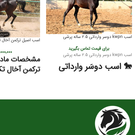
اسب kwpn دوسر وارداتی 2.5 ساله پرشی
اسب اصیل ترکمن آخال ت
برای قیمت تماس بگیرید
۰۰۰,۰۰۰
اسب kwpn دوسر وارداتی 2.5 ساله پرشی
مشخصات مادی
🐎 اسب دوسَر وارداتی
ترکمن آخال تک
پرشی KWPN – کره ۲.۵
مادیان اصیل ترکمن آخال 
ساله | نسل‌برتر مخصوص
و باارزش‌ترین نژادهای 
به دلیل ویژگی‌های منحص
آینده‌سازان پرش
زیبایی، استقامت، قدرت و
ویژه‌ای در دل ایرانیان د
این کره دوسَر وارداتی
نژاد اصیل KWPN
یکی از
ویژگی‌های ظاه
بهترین انتخاب‌ها برای سوارکاران و پرورش‌دهندگانی
آخال تکه
است که به‌دنبال اسبی با
پتانسیل قهرمانی در پرش
هستند. KWPN به‌عنوان یکی از برترین نژادهای دنیا