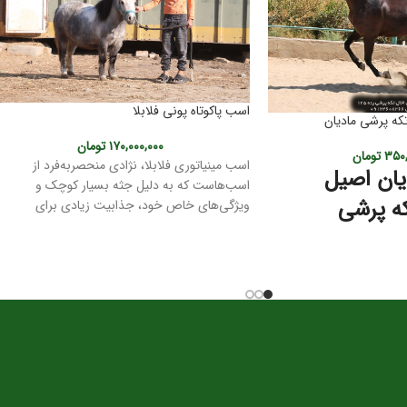
اسب پاکوتاه پونی فلابلا
که پرشی مادیان
۱۷۰,۰۰۰,۰۰۰
تومان
۳۵۰,
تومان
اسب مینیاتوری فلابلا، نژادی منحصربه‌فرد از
ان اصیل
اسب‌هاست که به دلیل جثه بسیار کوچک و
ه پرشی
ویژگی‌های خاص خود، جذابیت زیادی برای
علاقه‌مندان به دنیای اسب‌ها دارد. در زیر به برخی ا
تکه پرشی، یکی از زیباترین
مشخصات این نژاد می‌پردازیم:
اسب در جهان است. این نژاد
تاریخچه:
ر به فرد خود از جمله
خاستگاه این نژاد کشور آرژانتین است.
 هوش، از دیرباز جایگاه
نام این نژاد از خانواده فلابلا گرفته شده که در
اشته است.
پرورش و توسعه آن نقش بسزایی داشتند.
ری اسب ترکمن
این نژاد از تلاقی اسب‌های محلی آرژانتین با
نژادهای دیگر مانند پونی ولش و شتلند به وجود
آمده است.