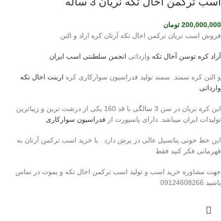
اسب ترکمن آخال تکه نریان 3 ساله
200,000,000
تومان
فروش اسب نریان ترکمن اخال تکه آرتان کره اراد و التن
آراد کره توسن
آخال تکه
وارداتی
انجمن سلطنتی اسب ایران
و التن کره سمند. سمند تولید فدراسیون سوارکاری کره
اربنت اخال تکه
وارداتی
این کره نریان در سن 3 سالگی با قد 160 یکی از درشت ترین و زیباترین
تولیدات ایران میباشد. دارای پاسپورت از
فدراسیون سوارکاری
این خط خونی پتانسیل عالی در پرش دارد . با خرید اسب ترکمن آرتان به
قهرمانی فکر کنید فقط
جهت مشاوره خرید اسب و تولید اسب ترکمن اخال تکه و یموت در تماس
باشید 09124608266