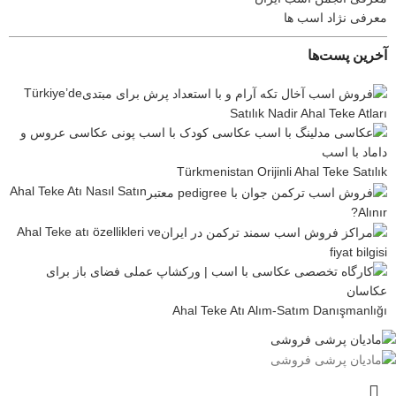
معرفی نژاد اسب ها
آخرین پست‌ها
Türkiye’de
Satılık Nadir Ahal Teke Atları
Türkmenistan Orijinli Ahal Teke Satılık
Ahal Teke Atı Nasıl Satın
Alınır?
Ahal Teke atı özellikleri ve
fiyat bilgisi
Ahal Teke Atı Alım-Satım Danışmanlığı