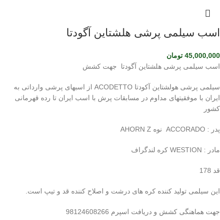
اسب سیلمی پرشی هلشتاین آگودتا
45,000,000
تومان
اسب سیلمی پرشی هلشتاین آگودتا جهت کشش
سیلمی پرشی هولشتاین آکودتا ACODETTO از اسبهای پرشی وارداتی به
ایران با موفقیتهای مداوم در مسابقات پرش با اسب ایران تا رده قهرمانی
کشور
پدر : ACCORADO نوه AHORN Z
مادر : WESTION کره لندگراف
قد 178
این سیلمی تولید کننده کره های درشت و اصلاح کننده قد و تیپ است.
جهت هماهنگی کشش و دریافت اسپرم 98124608266