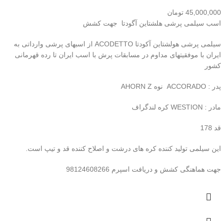
45,000,000
تومان
اسب سیلمی پرشی هلشتاین آگودتا جهت کشش
سیلمی پرشی هولشتاین آکودتا ACODETTO از اسبهای پرشی وارداتی به
ایران با موفقیتهای مداوم در مسابقات پرش با اسب ایران تا رده قهرمانی
کشور
پدر : ACCORADO نوه AHORN Z
مادر : WESTION کره لندگراف
قد 178
این سیلمی تولید کننده کره های درشت و اصلاح کننده قد و تیپ است.
جهت هماهنگی کشش و دریافت اسپرم 98124608266