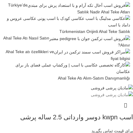
Türkiye’de
Satılık Nadir Ahal Teke Atları
Türkmenistan Orijinli Ahal Teke Satılık
Ahal Teke Atı Nasıl Satın
Alınır?
Ahal Teke atı özellikleri ve
fiyat bilgisi
Ahal Teke Atı Alım-Satım Danışmanlığı
اسب kwpn دوسر وارداتی 2.5 ساله پرشی
برای قیمت تماس بگیرید