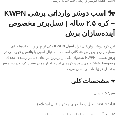
اسب kwpn دوسر وارداتی 2.5 ساله پرشی
🐎 اسب دوسَر وارداتی پرشی KWPN
– کره ۲.۵ ساله | نسل‌برتر مخصوص
آینده‌سازان پرش
این کره دوسَر وارداتی
نژاد اصیل KWPN
یکی از بهترین انتخاب‌ها برای
سوارکاران و پرورش‌دهندگانی است که به‌دنبال اسبی با
پتانسیل قهرمانی در
پرش
هستند. KWPN به‌عنوان یکی از برترین نژادهای دنیا در رشته‌ی Show
Jumping شناخته می‌شود و کره‌های این نژاد از همان سنین کم، قدرت، هوش
و تعادل فوق‌العاده‌ای نشان می‌دهند.
⭐ مشخصات کلی
سن:
۲.۵ سال
نژاد:
KWPN اصیل (خط خونی معتبر و قابل استعلام)
کاربری آتی:
پرش، مسابقات جوان‌ها، تربیت پایه