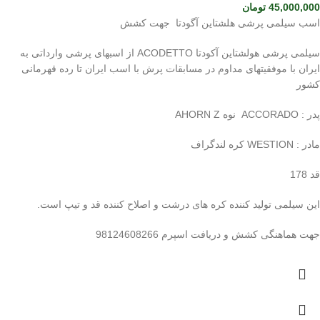
45,000,000
تومان
اسب سیلمی پرشی هلشتاین آگودتا جهت کشش
سیلمی پرشی هولشتاین آکودتا ACODETTO از اسبهای پرشی وارداتی به
ایران با موفقیتهای مداوم در مسابقات پرش با اسب ایران تا رده قهرمانی
کشور
پدر : ACCORADO نوه AHORN Z
مادر : WESTION کره لندگراف
قد 178
این سیلمی تولید کننده کره های درشت و اصلاح کننده قد و تیپ است.
جهت هماهنگی کشش و دریافت اسپرم 98124608266