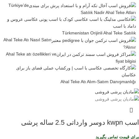
Türkiye’de
Satılık Nadir Ahal Teke Atları
Türkmenistan Orijinli Ahal Teke Satılık
Ahal Teke Atı Nasıl Satın
Alınır?
Ahal Teke atı özellikleri ve
fiyat bilgisi
Ahal Teke Atı Alım-Satım Danışmanlığı
اسب kwpn دوسر وارداتی 2.5 ساله پرشی
برای قیمت تماس بگیرید