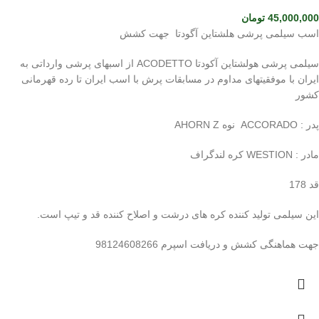
45,000,000
تومان
اسب سیلمی پرشی هلشتاین آگودتا جهت کشش
سیلمی پرشی هولشتاین آکودتا ACODETTO از اسبهای پرشی وارداتی به
ایران با موفقیتهای مداوم در مسابقات پرش با اسب ایران تا رده قهرمانی
کشور
پدر : ACCORADO نوه AHORN Z
مادر : WESTION کره لندگراف
قد 178
این سیلمی تولید کننده کره های درشت و اصلاح کننده قد و تیپ است.
جهت هماهنگی کشش و دریافت اسپرم 98124608266