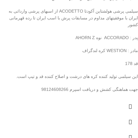
سیلمی پرشی هولشتاین آکودتا ACODETTO از اسبهای پرشی وارداتی به
ایران با موفقیتهای مداوم در مسابقات پرش با اسب ایران تا رده قهرمانی
کشور
پدر : ACCORADO نوه AHORN Z
مادر : WESTION کره لندگراف
قد 178
این سیلمی تولید کننده کره های درشت و اصلاح کننده قد و تیپ است.
جهت هماهنگی کشش و دریافت اسپرم 98124608266