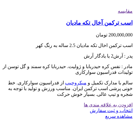
مقایسه
اسب ترکمن آخال تکه مادیان
200,000,000
تومان
اسب ترکمن اخال تکه مادیان 2.5 ساله به رنگ کهر
پدر : آرش2 یا یادگار آرش
مادر : نفس کره حیدربابا و ژولیت. حیدربابا کره سمند و گل توسن از
تولیدات فدراسیون سوارکاری
سالم با مدارک تکمیل و
میکروچیپ
از فدراسیون سوارکاری. خط
خونی پرشی اسب ترکمن ایران. مناسب ورزش و تولید با توجه به
شجره و تیپ عالی. بسیار خوش حرکت
افزودن به علاقه مندی ها
انتخاب و ثبت سفارش
مشاهده سریع