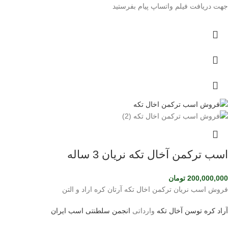
جهت دریافت فیلم واتساپ پیام بفرستید
اسب ترکمن آخال تکه نریان 3 ساله
200,000,000
تومان
فروش اسب نریان ترکمن اخال تکه آرتان کره اراد و التن
آراد کره توسن
آخال تکه
وارداتی
انجمن سلطنتی اسب ایران