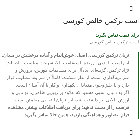
اسب ترکمن خالص کورسی
برای قیمت تماس بگیرید
اسب ترکمن خالص کورسی
نریان ترکمن کورسی، اصیل، خوش‌اندام و آماده درخشش در میدان.
این اسب با بدنی ورزیده، استقامت بالا، سرعت مناسب و اصالت
نژاد ترکمن، گزینه‌ای ایده‌آل برای مسابقات کورس، پرورش و
سرمایه‌گذاری است. از نظر سلامت کاملاً در شرایط مطلوب قرار
دارد و با خلق‌وخوی متعادل، نگهداری و کار با آن آسان است.
اگر به دنبال اسبی هستید که علاوه بر زیبایی ظاهری، توانایی و
ارزش بالایی نیز داشته باشد، این نریان انتخابی مطمئن است.
فرصت را از دست ندهید؛ برای دریافت اطلاعات بیشتر، مشاهده
فیلم، تصاویر و هماهنگی بازدید، همین حالا تماس بگیرید.