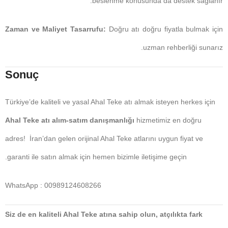
beslenme konusunda da destek sağlanır.
Zaman ve Maliyet Tasarrufu:
Doğru atı doğru fiyatla bulmak için
uzman rehberliği sunarız.
Sonuç
Türkiye’de kaliteli ve yasal Ahal Teke atı almak isteyen herkes için
Ahal Teke atı alım-satım danışmanlığı
hizmetimiz en doğru
adres! İran’dan gelen orijinal Ahal Teke atlarını uygun fiyat ve
garanti ile satın almak için hemen bizimle iletişime geçin.
WhatsApp : 00989124608266
Siz de en kaliteli Ahal Teke atına sahip olun, atçılıkta fark