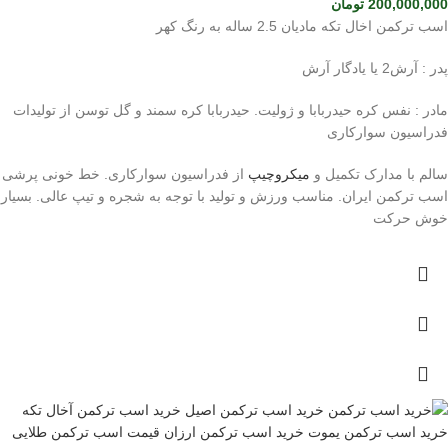
200,000,000
تومان
اسب ترکمن اخال تکه مادیان 2.5 ساله به رنگ کهر
پدر : آرش2 یا یادگار آرش
مادر : نفس کره حیدربابا و ژولیت. حیدربابا کره سمند و گل توسن از تولیدات
فدراسیون سوارکاری
سالم با مدارک تکمیل و
میکروچیپ
از فدراسیون سوارکاری. خط خونی پرشی
اسب ترکمن ایران. مناسب ورزش و تولید با توجه به شجره و تیپ عالی. بسیار
خوش حرکت