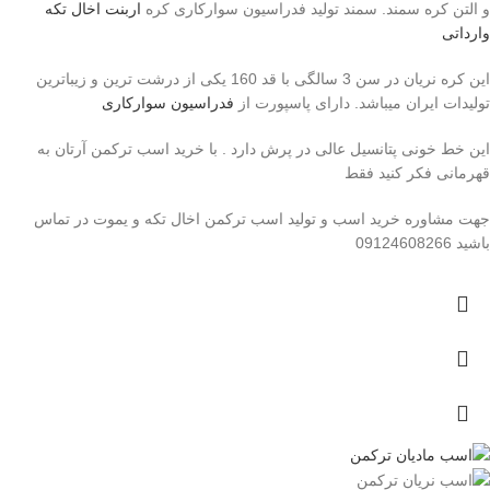
و التن کره سمند. سمند تولید فدراسیون سوارکاری کره
اربنت اخال تکه
وارداتی
این کره نریان در سن 3 سالگی با قد 160 یکی از درشت ترین و زیباترین
تولیدات ایران میباشد. دارای پاسپورت از
فدراسیون سوارکاری
این خط خونی پتانسیل عالی در پرش دارد . با خرید اسب ترکمن آرتان به
قهرمانی فکر کنید فقط
جهت مشاوره خرید اسب و تولید اسب ترکمن اخال تکه و یموت در تماس
باشید 09124608266