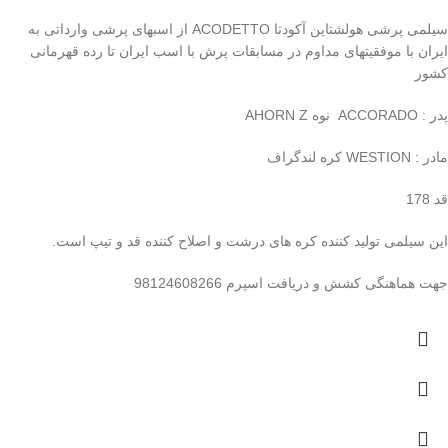
سیلمی پرشی هولشتاین آکودتا ACODETTO از اسبهای پرشی وارداتی به
ایران با موفقیتهای مداوم در مسابقات پرش با اسب ایران تا رده قهرمانی
کشور
پدر : ACCORADO نوه AHORN Z
مادر : WESTION کره لندگراف
قد 178
این سیلمی تولید کننده کره های درشت و اصلاح کننده قد و تیپ است.
جهت هماهنگی کشش و دریافت اسپرم 98124608266