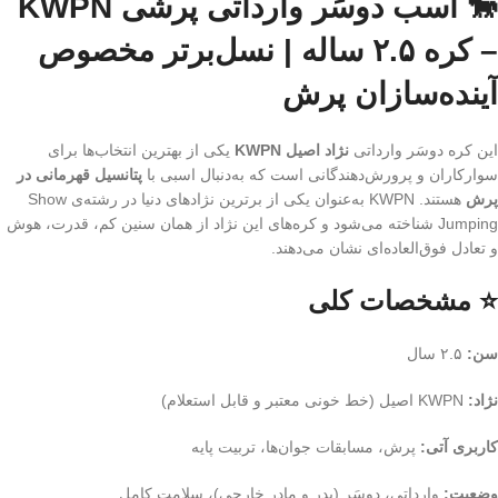
🐎 اسب دوسَر وارداتی پرشی KWPN
– کره ۲.۵ ساله | نسل‌برتر مخصوص
آینده‌سازان پرش
این کره دوسَر وارداتی
نژاد اصیل KWPN
یکی از بهترین انتخاب‌ها برای
سوارکاران و پرورش‌دهندگانی است که به‌دنبال اسبی با
پتانسیل قهرمانی در
پرش
هستند. KWPN به‌عنوان یکی از برترین نژادهای دنیا در رشته‌ی Show
Jumping شناخته می‌شود و کره‌های این نژاد از همان سنین کم، قدرت، هوش
و تعادل فوق‌العاده‌ای نشان می‌دهند.
⭐ مشخصات کلی
سن:
۲.۵ سال
نژاد:
KWPN اصیل (خط خونی معتبر و قابل استعلام)
کاربری آتی:
پرش، مسابقات جوان‌ها، تربیت پایه
وضعیت:
وارداتی، دوسَر (پدر و مادر خارجی)، سلامت کامل