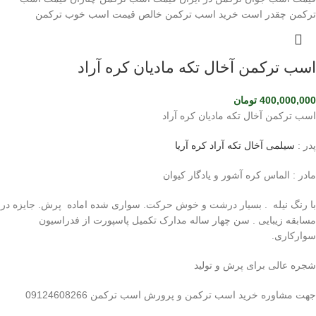
اسب ترکمن آخال تکه مادیان کره آراد
400,000,000
تومان
اسب ترکمن آخال تکه مادیان کره آراد
پدر :
سیلمی آخال تکه آراد کره آریا
مادر : الماس کره آشور و یادگار کیوان
با رنگ نیله . بسیار درشت و خوش حرکت. سواری شده اماده پرش. جایزه در
مسابقه زیبایی . سن چهار ساله مدارک تکمیل پاسپورت از فدراسیون
سوارکاری.
شجره عالی برای پرش و تولید
جهت مشاوره خرید اسب ترکمن و پرورش اسب ترکمن 09124608266