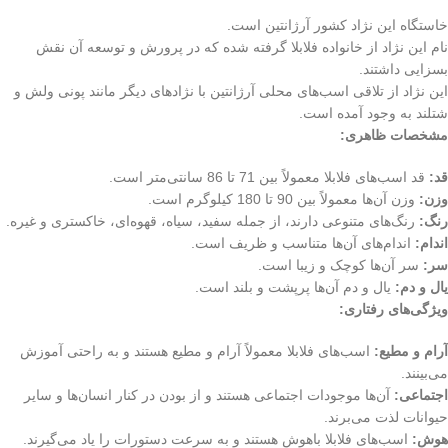
خاستگاه این نژاد کشور آرژانتین است.
نام این نژاد از خانواده فلابلا گرفته شده که در پرورش و توسعه آن نقش
بسزایی داشتند.
این نژاد از تلاقی اسب‌های محلی آرژانتین با نژادهای دیگر مانند پونی ولش و
شتلند به وجود آمده است.
مشخصات ظاهری:
قد:
قد اسب‌های فلابلا معمولاً بین 71 تا 86 سانتی‌متر است.
وزن:
وزن آن‌ها معمولاً بین 90 تا 180 کیلوگرم است.
رنگ:
رنگ‌های متنوعی دارند، از جمله سفید، سیاه، قهوه‌ای، خاکستری و غیره.
اندام:
اندام‌های آن‌ها متناسب و ظریف است.
سر:
سر آن‌ها کوچک و زیبا است.
یال و دم:
یال و دم آن‌ها پرپشت و بلند است.
ویژگی‌های رفتاری:
آرام و مطیع:
اسب‌های فلابلا معمولاً آرام و مطیع هستند و به راحتی آموزش
می‌بینند.
اجتماعی:
آن‌ها موجودات اجتماعی هستند و از بودن در کنار انسان‌ها و سایر
حیوانات لذت می‌برند.
هوش:
اسب‌های فلابلا باهوش هستند و به سرعت دستورات را یاد می‌گیرند.