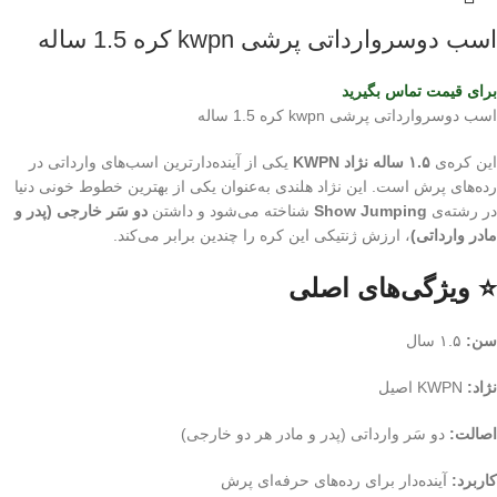
اسب دوسروارداتی پرشی kwpn کره 1.5 ساله
برای قیمت تماس بگیرید
اسب دوسروارداتی پرشی kwpn کره 1.5 ساله
این کره‌ی
۱.۵ ساله نژاد KWPN
یکی از آینده‌دارترین اسب‌های وارداتی در
رده‌های پرش است. این نژاد هلندی به‌عنوان یکی از بهترین خطوط خونی دنیا
در رشته‌ی
Show Jumping
شناخته می‌شود و داشتن
دو سَر خارجی (پدر و
مادر وارداتی)
، ارزش ژنتیکی این کره را چندین برابر می‌کند.
⭐ ویژگی‌های اصلی
سن:
۱.۵ سال
نژاد:
KWPN اصیل
اصالت:
دو سَر وارداتی (پدر و مادر هر دو خارجی)
کاربرد:
آینده‌دار برای رده‌های حرفه‌ای پرش