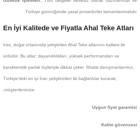
Gümrük İşlemleri:
Tüm belgeler eksiksiz olarak hazırlanmalı ve
Türkiye gümrüğünde yasal prosedürler tamamlanmalıdır.
En İyi Kalitede ve Fiyatla Ahal Teke Atları
İran, doğal ortamında yetiştirilen Ahal Teke atlarının kalitesi ile
ünlüdür. Bu atlar; dayanıklılıkları, yüksek performansları ve
karakteristik parlak tüyleriyle dikkat çeker. İthalat danışmanlarımız,
Türkiye’deki en iyi İran yetiştiricileri ile bağlantılar kurarak;
müşterilerimize;
Uygun fiyat garantisi
Kalite güvencesi