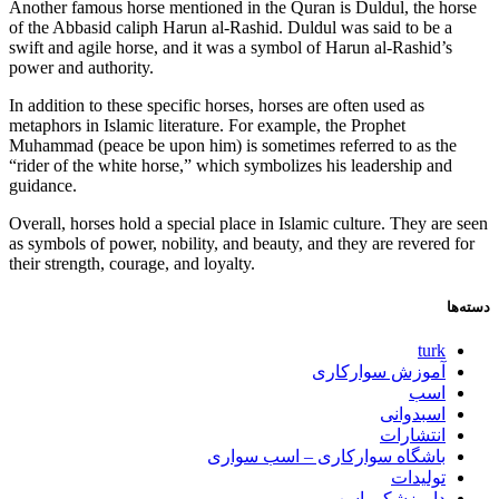
Another famous horse mentioned in the Quran is Duldul, the horse
of the Abbasid caliph Harun al-Rashid. Duldul was said to be a
swift and agile horse, and it was a symbol of Harun al-Rashid’s
power and authority.
In addition to these specific horses, horses are often used as
metaphors in Islamic literature. For example, the Prophet
Muhammad (peace be upon him) is sometimes referred to as the
“rider of the white horse,” which symbolizes his leadership and
guidance.
Overall, horses hold a special place in Islamic culture. They are seen
as symbols of power, nobility, and beauty, and they are revered for
their strength, courage, and loyalty.
دسته‌ها
turk
آموزش سوارکاری
اسب
اسبدوانی
انتشارات
باشگاه سوارکاری – اسب سواری
تولیدات
دامپزشکی اسب