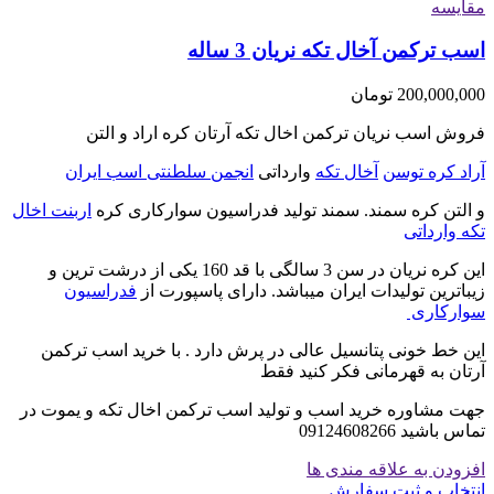
مقایسه
اسب ترکمن آخال تکه نریان 3 ساله
200,000,000
تومان
فروش اسب نریان ترکمن اخال تکه آرتان کره اراد و التن
آراد کره توسن
آخال تکه
وارداتی
انجمن سلطنتی اسب ایران
و التن کره سمند. سمند تولید فدراسیون سوارکاری کره
اربنت اخال
تکه وارداتی
این کره نریان در سن 3 سالگی با قد 160 یکی از درشت ترین و
زیباترین تولیدات ایران میباشد. دارای پاسپورت از
فدراسیون
سوارکاری
این خط خونی پتانسیل عالی در پرش دارد . با خرید اسب ترکمن
آرتان به قهرمانی فکر کنید فقط
جهت مشاوره خرید اسب و تولید اسب ترکمن اخال تکه و یموت در
تماس باشید 09124608266
افزودن به علاقه مندی ها
انتخاب و ثبت سفارش