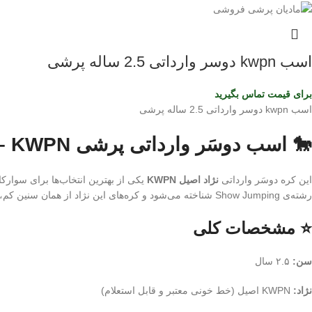
اسب kwpn دوسر وارداتی 2.5 ساله پرشی
برای قیمت تماس بگیرید
اسب kwpn دوسر وارداتی 2.5 ساله پرشی
🐎 اسب دوسَر وارداتی پرشی KWPN – کره ۲.۵ ساله | نسل‌برتر مخصوص آینده‌سازان پرش
این کره دوسَر وارداتی
نژاد اصیل KWPN
یکی از بهترین انتخاب‌ها برای سوارک
رشته‌ی Show Jumping شناخته می‌شود و کره‌های این نژاد از همان سنین کم، قدرت، هوش و تعادل فوق‌العاده‌ای نشان می‌دهند.
⭐ مشخصات کلی
سن:
۲.۵ سال
نژاد:
KWPN اصیل (خط خونی معتبر و قابل استعلام)