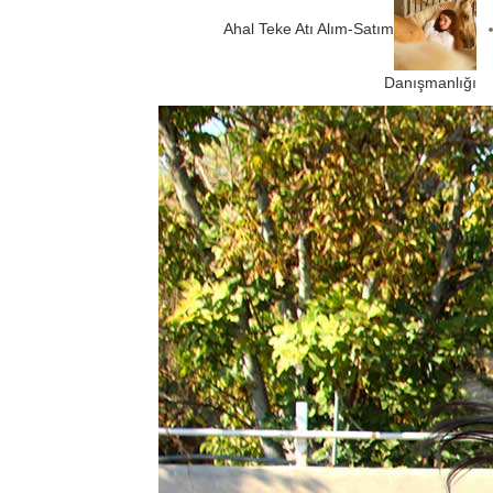
Ahal Teke Atı Alım-Satım
Danışmanlığı