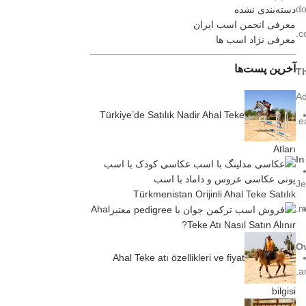
do
دسته‌بندی نشده
معرفی انجمن اسب ایران
c
معرفی نژاد اسب ها
آخرین پست‌ها
Th
Ad
Türkiye’de Satılık Nadir Ahal Teke
e
Atları
In
Je
Türkmenistan Orijinli Ahal Teke Satılık
m
Ahal
Teke Atı Nasıl Satın Alınır?
Ov
Ahal Teke atı özellikleri ve fiyat
a
bilgisi