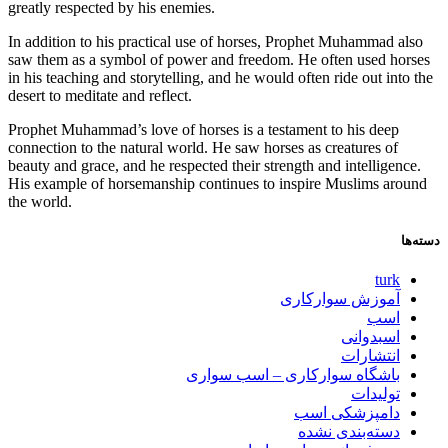
greatly respected by his enemies.
In addition to his practical use of horses, Prophet Muhammad also
saw them as a symbol of power and freedom. He often used horses
in his teaching and storytelling, and he would often ride out into the
desert to meditate and reflect.
Prophet Muhammad’s love of horses is a testament to his deep
connection to the natural world. He saw horses as creatures of
beauty and grace, and he respected their strength and intelligence.
His example of horsemanship continues to inspire Muslims around
the world.
دسته‌ها
turk
آموزش سوارکاری
اسب
اسبدوانی
انتشارات
باشگاه سوارکاری – اسب سواری
تولیدات
دامپزشکی اسب
دسته‌بندی نشده