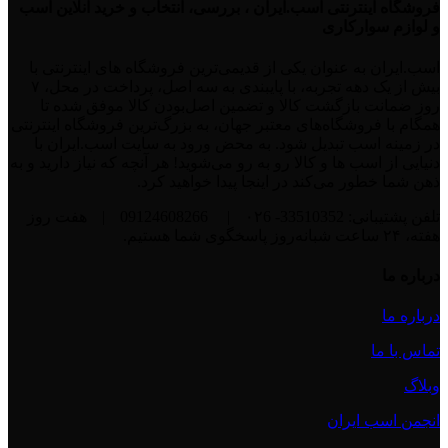
فروشگاه اینترنتی اسب.ایران ، بررسی، انتخاب و خرید آنلاین اسب
و لوازم سوارکاری
اسب.ایران به عنوان یکی از قدیمی‌ترین فروشگاه های اینترنتی با
بیش از یک دهه تجربه، با پایبندی به سه اصل، پرداخت در محل، ۷
روز ضمانت بازگشت کالا و تضمین اصل‌بودن کالا موفق شده تا
همگام با فروشگاه‌های معتبر جهان، به بزرگ‌ترین فروشگاه اینترنتی
در زمینه اسب تبدیل شود. به محض ورود به سایت اسب.ایران با
دنیایی از اسب ها و کالا رو به رو می‌شوید! هر آنچه که نیاز دارید و به
ذهن شما خطور می‌کند در اینجا پیدا خواهید کرد.
تلفن پشتیبانی: 33510352- ۰۲6
|
09124608266
|
هفت روز
هفته، ۲۴ ساعت شبانه‌روز پاسخگوی شما هستیم.
درباره ما
درباره ما
تماس با ما
وبلاگ
انجمن اسب ایران