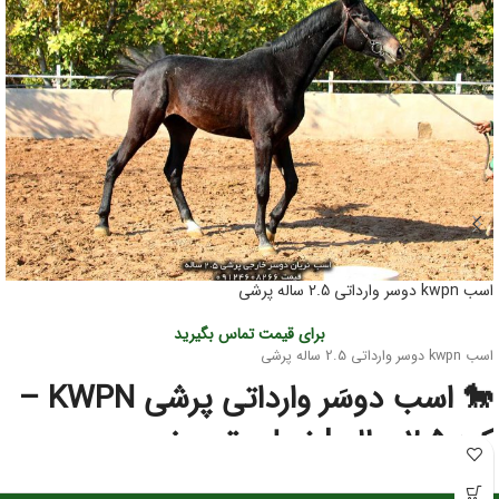
اسب kwpn دوسر وارداتی 2.5 ساله پرشی
برای قیمت تماس بگیرید
اسب kwpn دوسر وارداتی 2.5 ساله پرشی
🐎 اسب دوسَر وارداتی پرشی KWPN –
کره ۲.۵ ساله | نسل‌برتر مخصوص
آینده‌سازان پرش