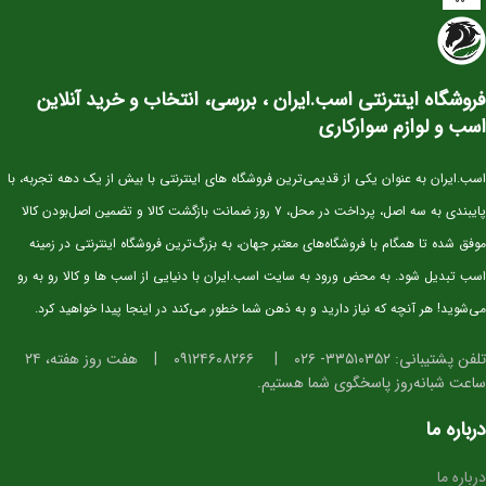
این کره دوسَر وارداتی
نژاد اصیل KWPN
یکی از بهترین انتخاب‌ها برای سوارکاران و
پرورش‌دهندگانی است که به‌دنبال اسبی با
پتانسیل قهرمانی در پرش
هستند. KWPN
به‌عنوان یکی از برترین نژادهای دنیا در رشته‌ی Show Jumping شناخته می‌شود و
فروشگاه اینترنتی اسب.ایران ، بررسی، انتخاب و خرید آنلاین
کره‌های این نژاد از همان سنین کم، قدرت، هوش و تعادل فوق‌العاده‌ای نشان می‌دهند.
اسب و لوازم سوارکاری
⭐ مشخصات کلی
سن:
۲.۵ سال
اسب.ایران به عنوان یکی از قدیمی‌ترین فروشگاه های اینترنتی با بیش از یک دهه تجربه، با
نژاد:
KWPN اصیل (خط خونی معتبر و قابل استعلام)
پایبندی به سه اصل، پرداخت در محل، ۷ روز ضمانت بازگشت کالا و تضمین اصل‌بودن کالا
کاربری آتی:
پرش، مسابقات جوان‌ها، تربیت پایه
موفق شده تا همگام با فروشگاه‌های معتبر جهان، به بزرگ‌ترین فروشگاه اینترنتی در زمینه
وضعیت:
وارداتی، دوسَر (پدر و مادر خارجی)، سلامت کامل
اسب تبدیل شود. به محض ورود به سایت اسب.ایران با دنیایی از اسب ها و کالا رو به رو
خلق‌وخو:
آرام، باهوش، اجتماعی و آموزش‌پذیر
می‌شوید! هر آنچه که نیاز دارید و به ذهن شما خطور می‌کند در اینجا پیدا خواهید کرد.
⭐ ویژگی‌های فیزیکی و عملکردی
تلفن پشتیبانی: ۳۳۵۱۰۳۵۲- ۰۲۶
|
۰۹۱۲۴۶۰۸۲۶۶
|
هفت روز هفته، ۲۴
ساعت شبانه‌روز پاسخگوی شما هستیم.
استخوان‌بندی قوی و مناسب برای کار پرشی
دست و پای خشک و تمیز، آماده ورود به مراحل آموزشی
درباره ما
گام‌های متعادل، ریتمیک و ایده‌آل برای آینده‌سازی
درباره ما
تمرکز بالا و واکنش سریع در محیط‌های جدید