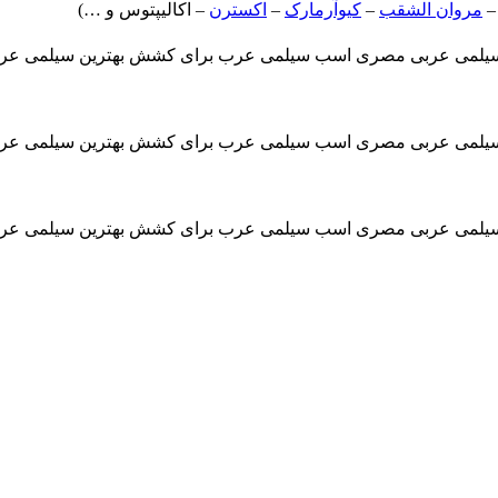
–
مروان الشقب
–
کیوآرمارک
–
اکسترن
– اکالیپتوس و …)