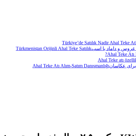
Türkiye’de Satılık Nadir Ahal Teke Atl
Türkmenistan Orijinli Ahal Teke Satılık
Ahal Teke Atı N
Ahal Teke atı özellik
Ahal Teke Atı Alım-Satım Danışmanlığı