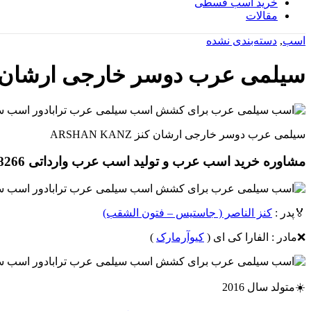
خرید اسب قسطی
مقالات
اسب
,
دسته‌بندی نشده
سیلمی عرب دوسر خارجی ارشان کنز N KANZ
سیلمی عرب دوسر خارجی ارشان کنز ARSHAN KANZ
مشاوره خرید اسب عرب و تولید اسب عرب وارداتی 09124608266
🏅پدر :
کنز الناصر ( جاستیس – فتون الشقب)
❌مادر : الفارا کی ای (
کیوآرمارک
)
☀️متولد سال 2016