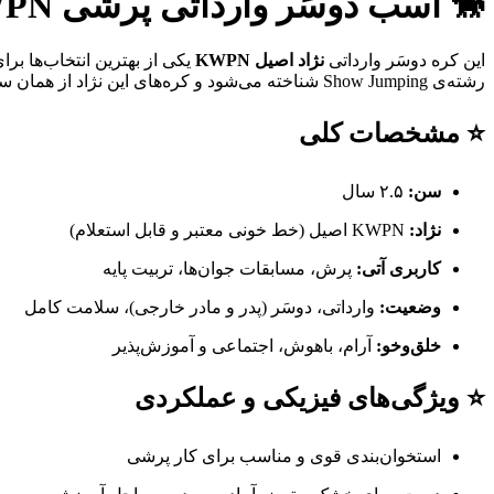
🐎 اسب دوسَر وارداتی پرشی KWPN – کره ۲.۵ ساله | نسل‌برتر مخصوص آینده‌سازان پرش
این کره دوسَر وارداتی
نژاد اصیل KWPN
یکی از بهترین انتخاب‌ها بر
رشته‌ی Show Jumping شناخته می‌شود و کره‌های این نژاد از همان سنین کم، قدرت، هوش و تعادل فوق‌العاده‌ای نشان می‌دهند.
⭐ مشخصات کلی
سن:
۲.۵ سال
نژاد:
KWPN اصیل (خط خونی معتبر و قابل استعلام)
کاربری آتی:
پرش، مسابقات جوان‌ها، تربیت پایه
وضعیت:
وارداتی، دوسَر (پدر و مادر خارجی)، سلامت کامل
خلق‌وخو:
آرام، باهوش، اجتماعی و آموزش‌پذیر
⭐ ویژگی‌های فیزیکی و عملکردی
استخوان‌بندی قوی و مناسب برای کار پرشی