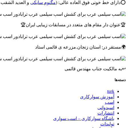
⭕دارای خط خونی فوق العاده عالی: (
مگنوم سایکی
و العدید الشقب 
🏆عنوان دار مقام های متعدد در مسابقات زیبایی ایران🏆
🌍مستقر در: استان زنجان.مزرعه ی قائمی استاد
↩به مالکیت جناب مهندس قائمی
دسته‌ها
turk
آموزش سوارکاری
اسب
اسبدوانی
انتشارات
باشگاه سوارکاری – اسب سواری
تولیدات