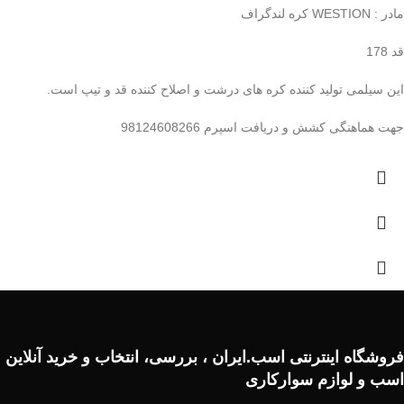
مادر : WESTION کره لندگراف
قد 178
این سیلمی تولید کننده کره های درشت و اصلاح کننده قد و تیپ است.
جهت هماهنگی کشش و دریافت اسپرم 98124608266
فروشگاه اینترنتی اسب.ایران ، بررسی، انتخاب و خرید آنلاین
اسب و لوازم سوارکاری